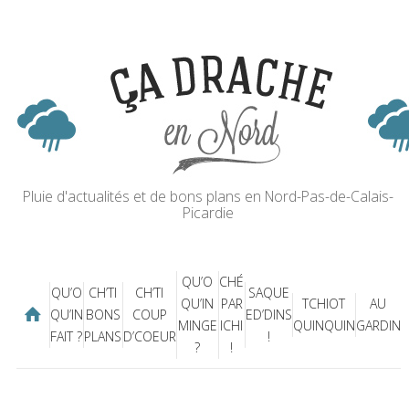
Pluie d'actualités et de bons plans en Nord-Pas-de-Calais-
Picardie
QU’O
CHÉ
QU’O
CH’TI
CH’TI
SAQUE
QU’IN
PAR
TCHIOT
AU
QU’IN
BONS
COUP
ED’DINS
MINGE
ICHI
QUINQUIN
GARDIN
FAIT ?
PLANS
D’COEUR
!
?
!