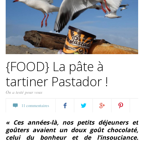
{FOOD} La pâte à
tartiner Pastador !
On a testé pour vous
11 commentaires
Partagez
Twittez
Partagez
Pin
« Ces années-là, nos petits déjeuners et
goûters avaient un doux goût chocolaté,
sur
sur
it
celui du bonheur et de l’insouciance.