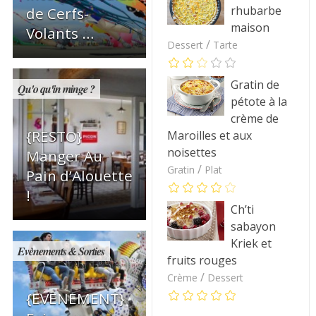
rhubarbe
de Cerfs-
maison
Volants …
/
Dessert
Tarte
Gratin de
Qu'o qu'in minge ?
pétote à la
crème de
{RESTO}
Maroilles et aux
noisettes
Manger Au
/
Gratin
Plat
Pain d’Alouette
!
Ch’ti
sabayon
Kriek et
Evènements & Sorties
fruits rouges
/
Crème
Dessert
{EVENEMENT}