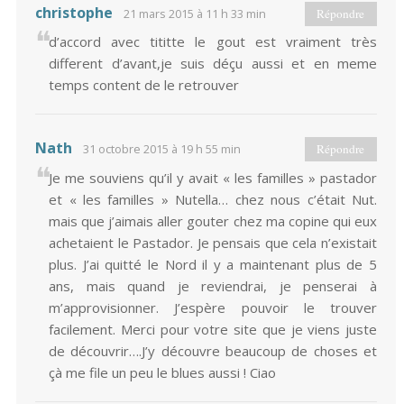
christophe
21 mars 2015 à 11 h 33 min
Répondre
d’accord avec tititte le gout est vraiment très
different d’avant,je suis déçu aussi et en meme
temps content de le retrouver
Nath
31 octobre 2015 à 19 h 55 min
Répondre
Je me souviens qu’il y avait « les familles » pastador
et « les familles » Nutella… chez nous c’était Nut.
mais que j’aimais aller gouter chez ma copine qui eux
achetaient le Pastador. Je pensais que cela n’existait
plus. J’ai quitté le Nord il y a maintenant plus de 5
ans, mais quand je reviendrai, je penserai à
m’approvisionner. J’espère pouvoir le trouver
facilement. Merci pour votre site que je viens juste
de découvrir….J’y découvre beaucoup de choses et
çà me file un peu le blues aussi ! Ciao