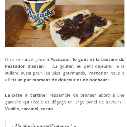
On a retrouvé grâce à
Pastador
,
le goût et la texture du
Pastador d’antan
… Au goûter, au petit-déjeuner, à la
cuillère aussi pour les plus gourmands,
Pastador
nous a
offert
un pur moment de douceur et de bonheur
!
La pâte à tartiner
ressemble de premier abord à une
ganache qui recèle et dégage un large panel de saveurs :
Vanille
,
caramel
,
cacao
…
Un plaisir gustatif intense
«
! »