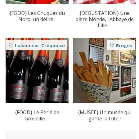
{FOOD} Les Chuques du
{DEGUSTATION} Une
Nord, un délice !
bière blonde, l’Abbaye de
Lille …
Loison-sur-Créquoise
Bruges
{FOOD} Le Perlé de
{MUSEE} Un musée qui
Groseille …
garde la frite !