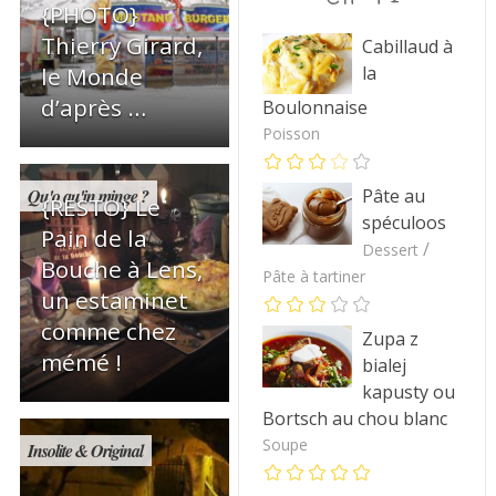
{PHOTO}
Thierry Girard,
Cabillaud à
la
le Monde
d’après …
Boulonnaise
Poisson
Qu'o qu'in minge ?
Pâte au
{RESTO} Le
spéculoos
Pain de la
/
Dessert
Bouche à Lens,
Pâte à tartiner
un estaminet
comme chez
Zupa z
mémé !
bialej
kapusty ou
Bortsch au chou blanc
Soupe
Insolite & Original