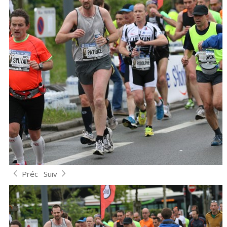
Préc
Suiv