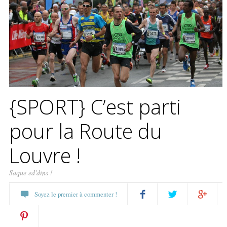
{SPORT} C’est parti
pour la Route du
Louvre !
Saque ed'dins !
Soyez le premier à commenter !
Partagez
Twittez
Partagez