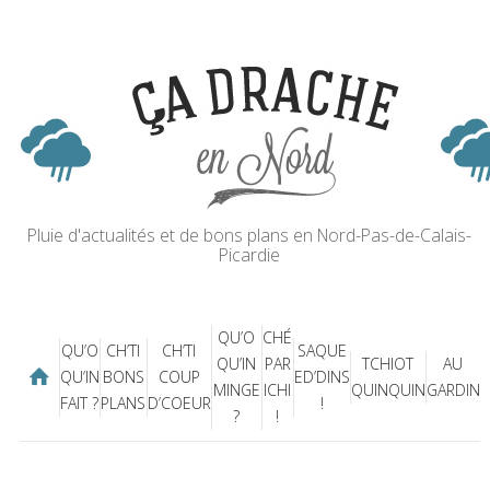
Pluie d'actualités et de bons plans en Nord-Pas-de-Calais-
Picardie
QU’O
CHÉ
QU’O
CH’TI
CH’TI
SAQUE
QU’IN
PAR
TCHIOT
AU
QU’IN
BONS
COUP
ED’DINS
MINGE
ICHI
QUINQUIN
GARDIN
FAIT ?
PLANS
D’COEUR
!
?
!