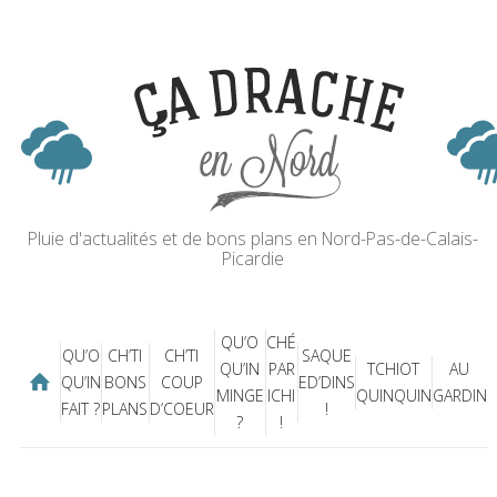
Pluie d'actualités et de bons plans en Nord-Pas-de-Calais-
Picardie
QU’O
CHÉ
QU’O
CH’TI
CH’TI
SAQUE
QU’IN
PAR
TCHIOT
AU
QU’IN
BONS
COUP
ED’DINS
MINGE
ICHI
QUINQUIN
GARDIN
FAIT ?
PLANS
D’COEUR
!
?
!