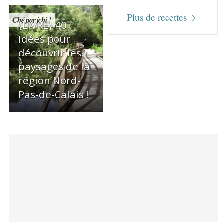
Plus de recettes
Ché par ichi !
{LIVRE} 40
idées pour
découvrir les
paysages de la
région Nord-
Pas-de-Calais !