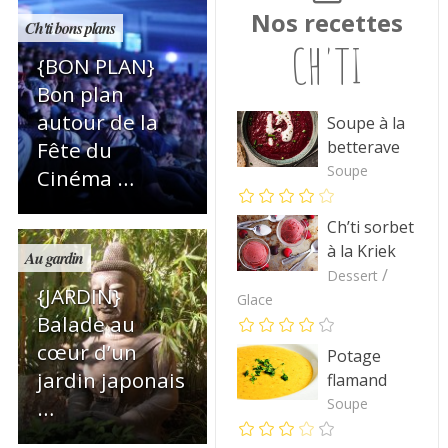
Nos recettes
Ch'ti bons plans
CH'TI
{BON PLAN}
Bon plan
autour de la
Soupe à la
betterave
Fête du
Soupe
Cinéma …
Ch’ti sorbet
à la Kriek
Au gardin
/
Dessert
{JARDIN}
Glace
Balade au
cœur d’un
Potage
jardin japonais
flamand
Soupe
…