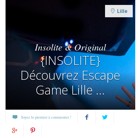
Lille
Insolite & Original
{INSOLITE}
Découvrez Escape
Game Lille …
Soyez le premier à commenter !
Partagez
Twittez