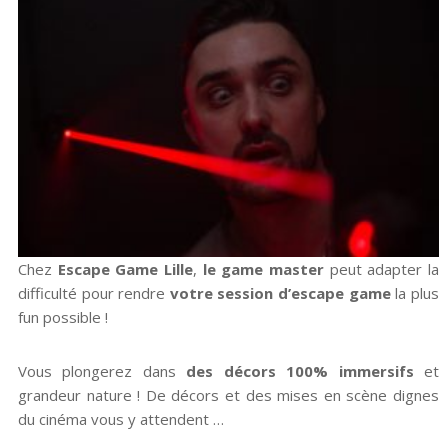
Chez
Escape Game Lille
,
le game master
peut adapter la
difficulté pour rendre
votre session d’escape game
la plus
fun possible !
Vous plongerez dans
des décors 100% immersifs
et
grandeur nature ! De décors et des mises en scène dignes
du cinéma vous y attendent …