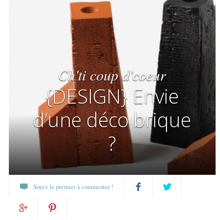
Ch'ti coup d'coeur
{DESIGN} Envie
d’une déco brique
?
Soyez le premier à commenter !
Partagez
Twittez