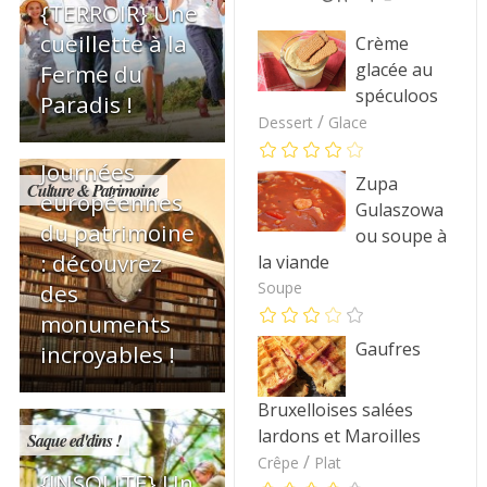
{TERROIR} Une
cueillette à la
Crème
glacée au
Ferme du
spéculoos
Paradis !
/
Dessert
Glace
{EVENEMENT}
Journées
Zupa
Culture & Patrimoine
européennes
Gulaszowa
du patrimoine
ou soupe à
: découvrez
la viande
Soupe
des
monuments
Gaufres
incroyables !
Bruxelloises salées
lardons et Maroilles
Saque ed'dins !
/
Crêpe
Plat
{INSOLITE} Un