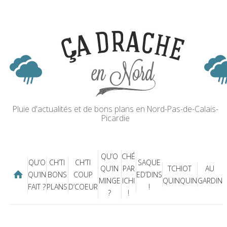
Pluie d'actualités et de bons plans en Nord-Pas-de-Calais-
Picardie
QU’O
CHÉ
QU’O
CH’TI
CH’TI
SAQUE
QU’IN
PAR
TCHIOT
AU
QU’IN
BONS
COUP
ED’DINS
MINGE
ICHI
QUINQUIN
GARDIN
FAIT ?
PLANS
D’COEUR
!
?
!