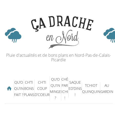
Pluie d'actualités et de bons plans en Nord-Pas-de-Calais-
Picardie
QU’O
CHÉ
QU’O
CH’TI
CH’TI
SAQUE
QU’IN
PAR
TCHIOT
AU
QU’IN
BONS
COUP
ED’DINS
MINGE
ICHI
QUINQUIN
GARDIN
FAIT ?
PLANS
D’COEUR
!
?
!