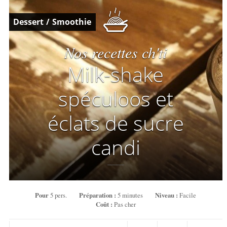
Dessert
/
Smoothie
Nos recettes ch'ti
Milk-shake
spéculoos et
éclats de sucre
candi
Pour
5 pers.
Préparation :
5 minutes
Niveau :
Facile
Coût :
Pas cher