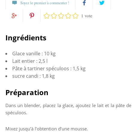
Soyez le premier à commenter !
1 vote
Partagez
Twittez
Partagez
Pin
sur
Ingrédients
sur
it
Facebook
Glace vanille : 10 kg
Google+
Lait entier : 2,5 l
Pâte à tartiner spéculoos : 1,5 kg
sucre candi : 1,8 kg
Préparation
Dans un blender, placez la glace, ajoutez le lait et la pâte de
spéculoos.
Mixez jusqu’à l’obtention d’une mousse.