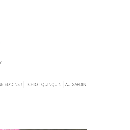
ie
E ED’DINS !
TCHIOT QUINQUIN
AU GARDIN