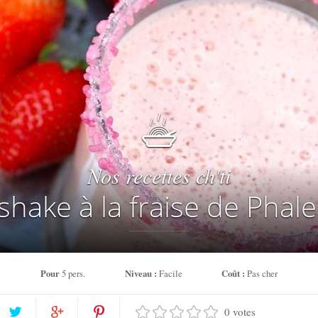
Nos recettes ch'ti
-shake à la fraise de Phal
Pour
5 pers.
Niveau :
Facile
Coût :
Pas cher
0 votes