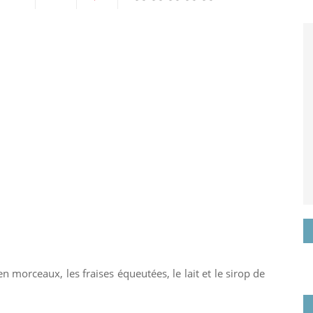
Twittez
Partagez
Pin
sur
it
k
Google+
 morceaux, les fraises équeutées, le lait et le sirop de