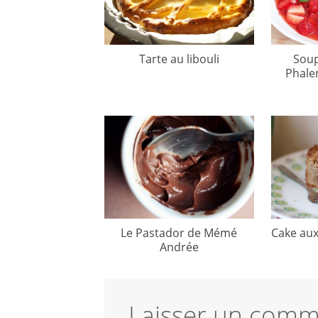
Tarte au libouli
Soup
Phale
Le Pastador de Mémé
Cake au
Andrée
Laisser un comm