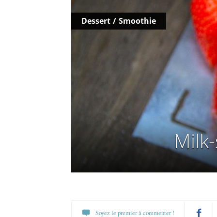
Dessert
/
Smoothie
Milk
Soyez le premier à commenter !