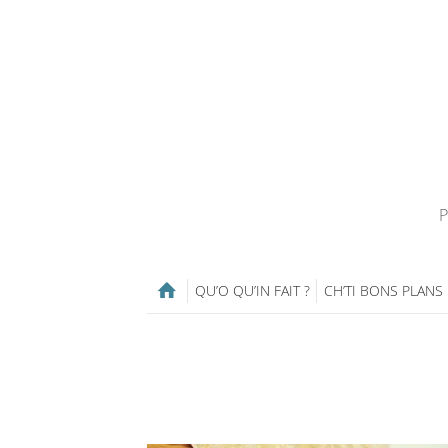
P
QU’O QU’IN FAIT ?
CH’TI BONS PLANS