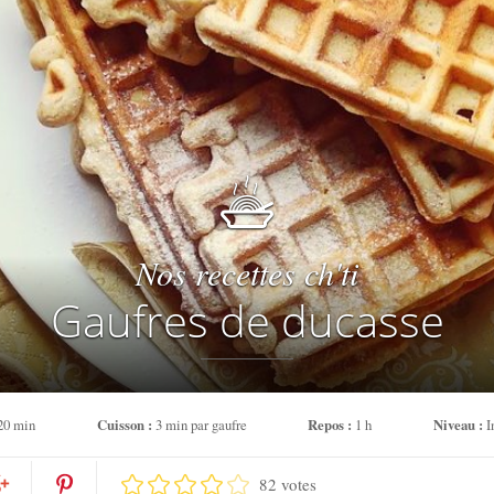
Nos recettes ch'ti
Gaufres de ducasse
20 min
Cuisson :
3 min par gaufre
Repos :
1 h
Niveau :
I
82 votes