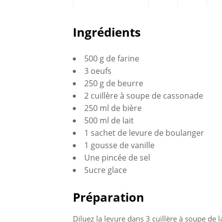
Partagez
Twittez
P
Ingrédients
sur
su
500 g de farine
Facebook
G
3 oeufs
250 g de beurre
2 cuillère à soupe de cassonade
250 ml de bière
500 ml de lait
1 sachet de levure de boulanger
1 gousse de vanille
Une pincée de sel
Sucre glace
Préparation
Diluez la levure dans 3 cuillère à soupe de la