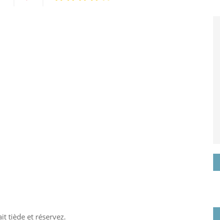
artagez
Pin
r
it
oogle+
it tiède et réservez.