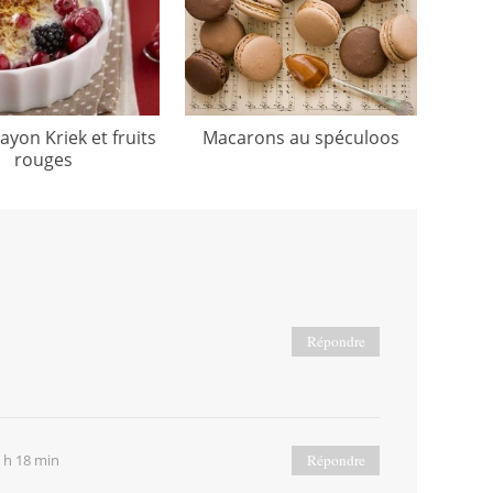
bayon Kriek et fruits
Macarons au spéculoos
rouges
Répondre
0 h 18 min
Répondre