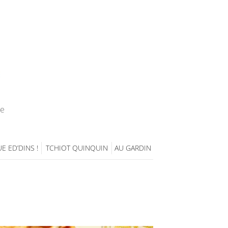
ie
E ED’DINS !
TCHIOT QUINQUIN
AU GARDIN