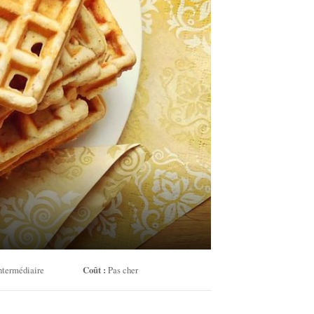
ntermédiaire
Coût :
Pas cher