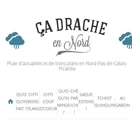
Pluie d'actualités et de bons plans en Nord-Pas-de-Calais-
Picardie
QU’O
CHÉ
QU’O
CH’TI
CH’TI
SAQUE
QU’IN
PAR
TCHIOT
AU
QU’IN
BONS
COUP
ED’DINS
MINGE
ICHI
QUINQUIN
GARDIN
FAIT ?
PLANS
D’COEUR
!
?
!