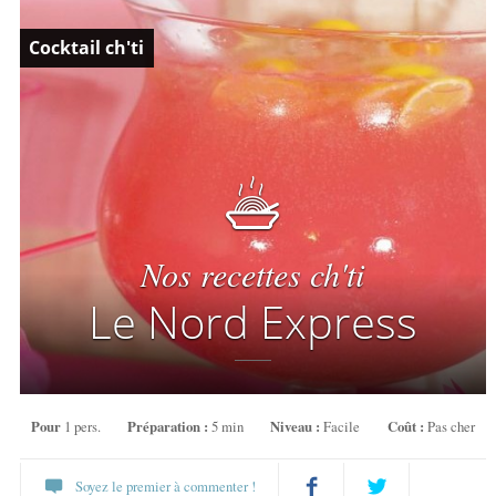
Cocktail ch'ti
Nos recettes ch'ti
Le Nord Express
Pour
1 pers.
Préparation :
5 min
Niveau :
Facile
Coût :
Pas cher
Soyez le premier à commenter !