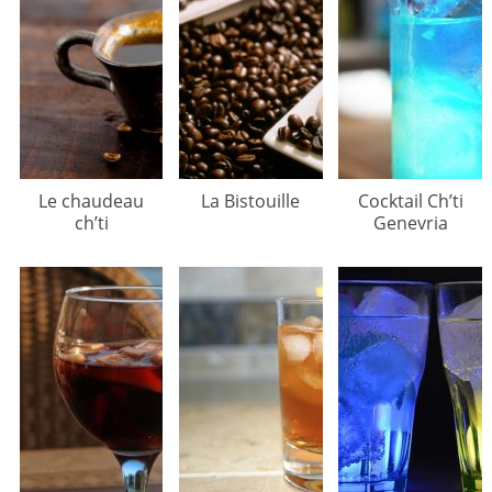
Le chaudeau
La Bistouille
Cocktail Ch’ti
ch’ti
Genevria