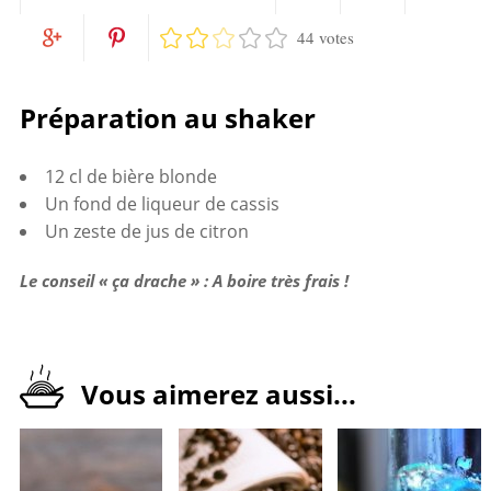
44 votes
Partagez
Twittez
Partagez
Pin
sur
Préparation au shaker
sur
it
Facebook
12 cl de bière blonde
Google+
Un fond de liqueur de cassis
Un zeste de jus de citron
Le conseil « ça drache » : A boire très frais !
Vous aimerez aussi...