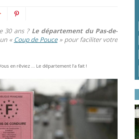
rtagez
Pin
e 30 ans ?
Le département du Pas-de-
 un «
Coup de Pouce
» pour faciliter votre
it
ogle+
ous en rêviez … Le département l’a fait !