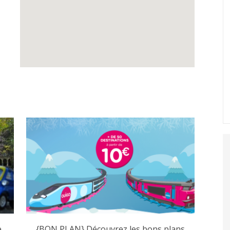
e
{BON PLAN} Découvrez les bons plans