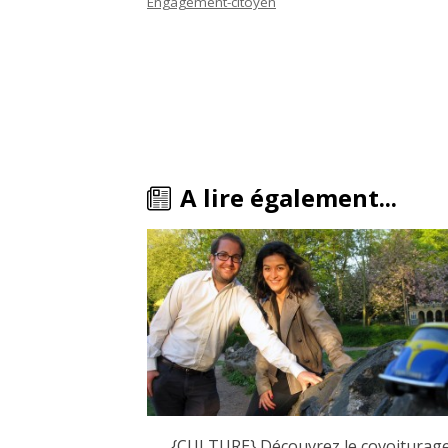
Engagement-citoyen
A lire également...
{CULTURE} Découvrez le covoiturag