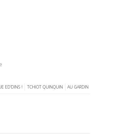
e
E ED’DINS !
TCHIOT QUINQUIN
AU GARDIN