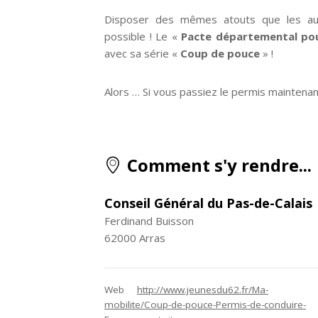
Disposer des mêmes atouts que les autr
possible ! Le «
Pacte départemental pou
avec sa série «
Coup de pouce
» !
Alors … Si vous passiez le permis maintenan
Comment s'y rendre...
Conseil Général du Pas-de-Calais
Ferdinand Buisson
62000
Arras
Web
http://www.jeunesdu62.fr/Ma-
mobilite/Coup-de-pouce-Permis-de-conduire-