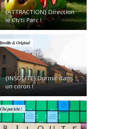
{ATTRACTION} Direction
le Ch’ti Parc !
Insolite & Original
{INSOLITE} Dormir dans
un coron !
Ché par ichi !