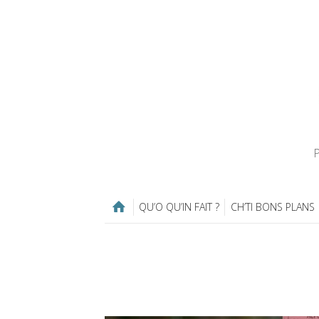
P
QU’O QU’IN FAIT ?
CH’TI BONS PLANS