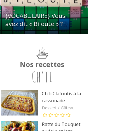
{VOCABULAIRE} Vous
avez dit « Biloute » ?
Nos recettes
CH'TI
Ch’ti Clafoutis à la
cassonade
/
Dessert
Gâteau
Ratte du Touquet