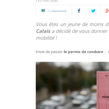
Ch'ti bons plans
1 commentaire
Partagez
Twittez
Pa
Vous êtes un jeune de moins d
Calais
a décidé de vous donner
sur
sur
mobilité !
Facebook
Go
Envie de passer
le permis de conduire
… V