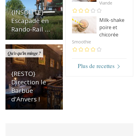
Viande
{INSOLITE}
Escapade en
Milk-shake
poire et
Rando-Rail …
chicorée
Smoothie
Qu'o qu'in minge ?
Plus de recettes
{RESTO}
Direction le
Barbue
d’Anvers !