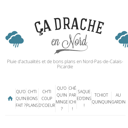
Pluie d'actualités et de bons plans en Nord-Pas-de-Calais-
Picardie
QU’O
CHÉ
QU’O
CH’TI
CH’TI
SAQUE
QU’IN
PAR
TCHIOT
AU
QU’IN
BONS
COUP
ED’DINS
MINGE
ICHI
QUINQUIN
GARDIN
FAIT ?
PLANS
D’COEUR
!
?
!