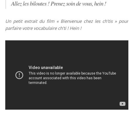
Allez les biloutes ! Prenez soin de vous, hein !
Un petit extrait du film « Bienvenue chez les ch’tis » pour
parfaire votre vocabulaire ch’ti ! Hein !