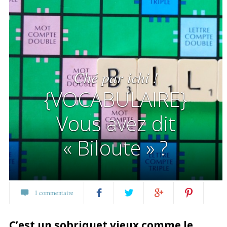
Ché par ichi !
{VOCABULAIRE}
Vous avez dit
« Biloute » ?
1 commentaire
Partagez
Twittez
Partagez
Pin
C’est un sobriquet vieux comme le