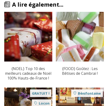
A lire également...
{NOEL} Top 10 des
{FOOD} Goûtez : Les
meilleurs cadeaux de Noël
Bêtises de Cambrai !
100% Hauts-de-France !
GRATUIT !
Bénifontaine
Locon