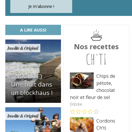
A LIRE AUSSI
Nos recettes
Insolite & Original
CH'TI
{INSOLITE}
Chips de
pétote,
Une nuit dans
chocolat
un blockhaus !
noir et fleur de sel
Entrée
Insolite & Original
Cordons
Ch’ti