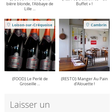
bière blonde, l’Abbaye de
Buffet » !
Lille …
Loison-sur-Créquoise
Cambrin
{FOOD} Le Perlé de
{RESTO} Manger Au Pain
Groseille …
d’Alouette !
Laisser un