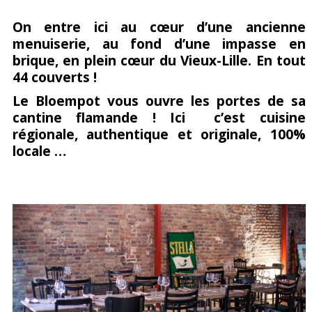
Partagez
Pin
sur
On entre ici au cœur d’une ancienne
menuiserie, au fond d’une impasse en
sur
it
Facebook
brique, en plein cœur du Vieux-Lille. En tout
Google+
44 couverts !
Le Bloempot vous ouvre les portes de sa
cantine flamande ! Ici c’est cuisine
régionale, authentique et originale, 100%
locale …