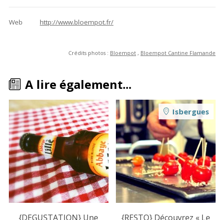
Web
http://www.bloempot.fr/
Crédits photos :
Bloempot
,
Bloempot Cantine Flamande
A lire également...
Isbergues
{DEGUSTATION} Une
{RESTO} Découvrez « Le