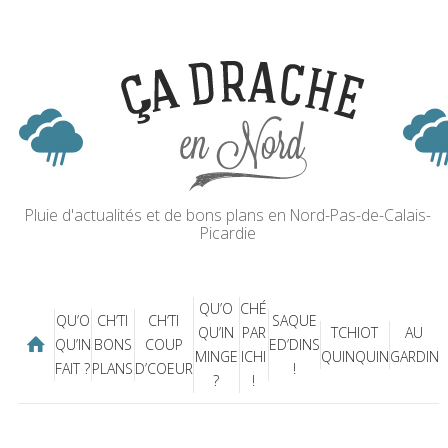
Pluie d'actualités et de bons plans en Nord-Pas-de-Calais-
Picardie
QU’O
CHÉ
QU’O
CH’TI
CH’TI
SAQUE
QU’IN
PAR
TCHIOT
AU
QU’IN
BONS
COUP
ED’DINS
MINGE
ICHI
QUINQUIN
GARDIN
FAIT ?
PLANS
D’COEUR
!
?
!