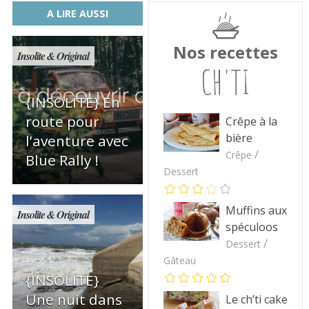
A LIRE AUSSI
Nos recettes
Insolite & Original
CH'TI
{INSOLITE} En
route pour
Crêpe à la
bière
l’aventure avec
/
Crêpe
Blue Rally !
Dessert
Muffins aux
Insolite & Original
spéculoos
/
Dessert
Gâteau
{INSOLITE}
Une nuit dans
Le ch’ti cake