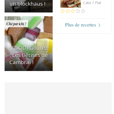
/
un blockhaus !
Cake
Plat
Ché par ichi !
Plus de recettes
{FOOD} Goûtez
: Les Bêtises de
Cambrai !