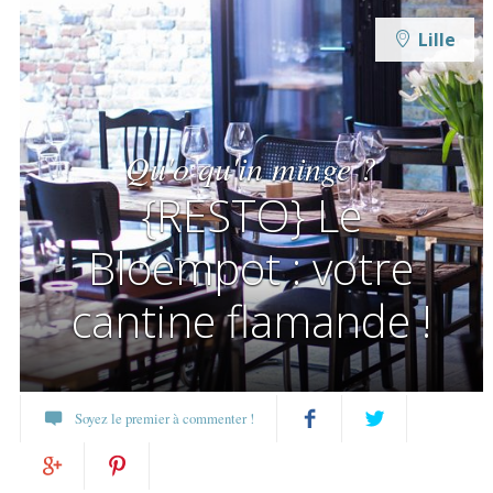
Lille
Qu'o qu'in minge ?
{RESTO} Le
Bloempot : votre
cantine flamande !
Soyez le premier à commenter !
Partagez
Twittez