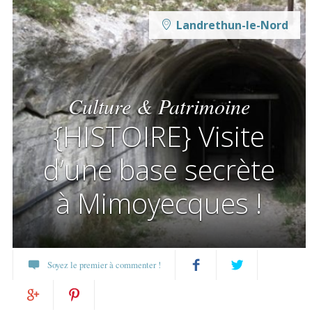
Landrethun-le-Nord
Culture & Patrimoine
{HISTOIRE} Visite
d’une base secrète
à Mimoyecques !
Soyez le premier à commenter !
Partagez
Twittez