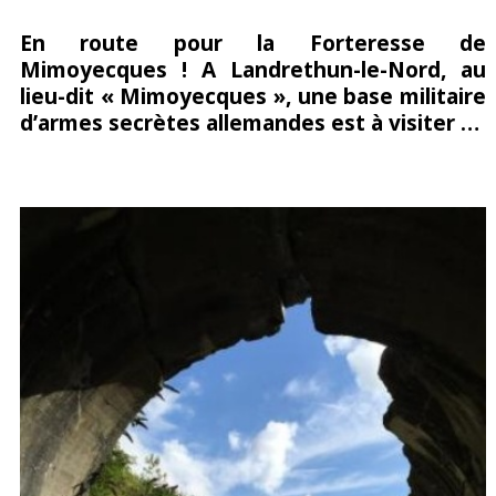
Partagez
Pin
sur
En route pour la Forteresse de
Mimoyecques ! A Landrethun-le-Nord, au
sur
it
Facebook
lieu-dit « Mimoyecques », une base militaire
Google+
d’armes secrètes allemandes est à visiter …