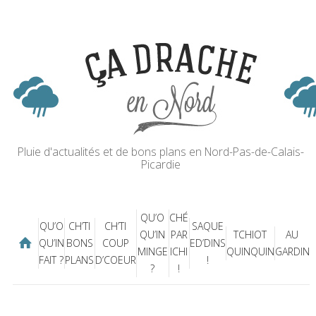
Pluie d'actualités et de bons plans en Nord-Pas-de-Calais-
Picardie
QU’O
CHÉ
QU’O
CH’TI
CH’TI
SAQUE
QU’IN
PAR
TCHIOT
AU
QU’IN
BONS
COUP
ED’DINS
MINGE
ICHI
QUINQUIN
GARDIN
FAIT ?
PLANS
D’COEUR
!
?
!