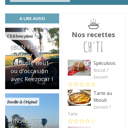
A LIRE AUSSI
Nos recettes
Ch'ti bons plans
CH'TI
{BON PLAN}
Trouver son
véhicule neuf
Spéculoos
/
ou d’occasion
Biscuit
Dessert
avec Reezocar !
Tarte au
libouli
Insolite & Original
/
Dessert
Tarte
{INSOLITE}