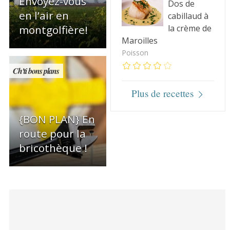
Envoyez-vous
Dos de
en l’air en
cabillaud à
la crème de
montgolfière!
Maroilles
Poisson
Ch'ti bons plans
Plus de recettes
{BON PLAN} En
route pour la
bricothèque !