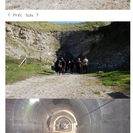
Préc
Suiv