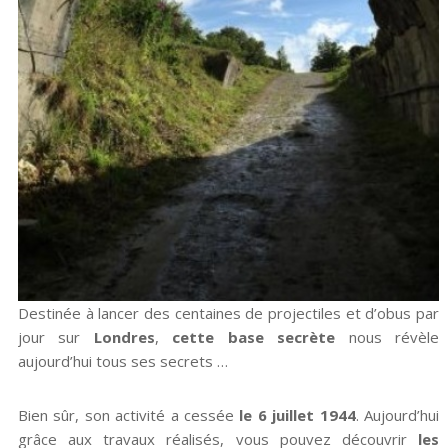
Destinée à lancer des centaines de projectiles et d’obus par
jour sur
Londres
,
cette base secrète
nous révèle
aujourd’hui tous ses secrets …
Bien sûr, son activité a cessée
le 6 juillet 1944
. Aujourd’hui
grâce aux travaux réalisés, vous pouvez découvrir
les