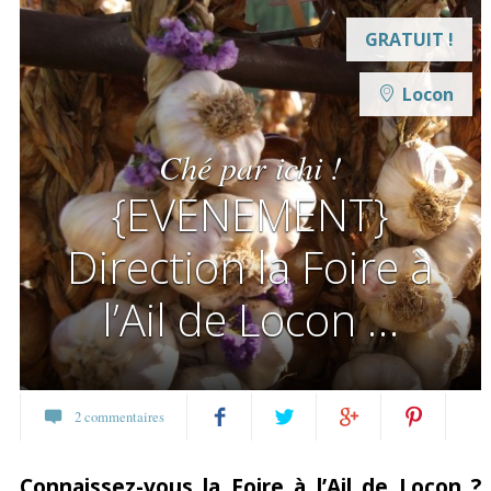
GRATUIT !
Locon
Ché par ichi !
{EVENEMENT}
Direction la Foire à
l’Ail de Locon …
2 commentaires
Partagez
Twittez
Partagez
Pin
Connaissez-vous la Foire à l’Ail de Locon ?