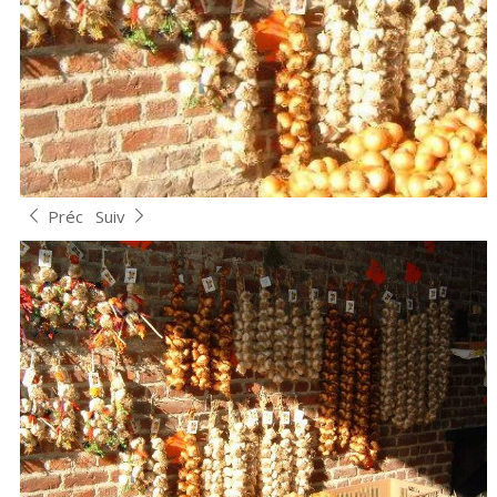
Préc
Suiv