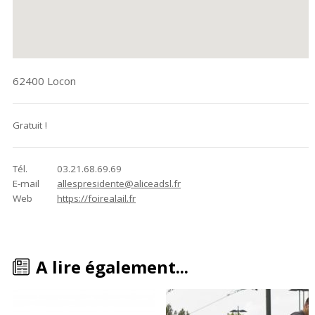
62400
Locon
Gratuit !
Tél.
03.21.68.69.69
E-mail
allespresidente@aliceadsl.fr
Web
https://foirealail.fr
A lire également...