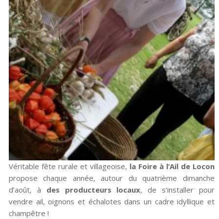
Véritable fête rurale et villageoise,
la Foire à l’Ail de Locon
propose chaque année, autour du quatrième dimanche
d’août, à
des producteurs locaux
, de s’installer pour
vendre ail, oignons et échalotes dans un cadre idyllique et
champêtre !