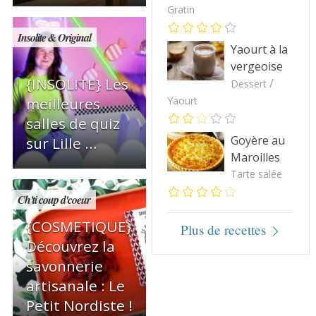
Gratin
Insolite & Original
Yaourt à la
vergeoise
{INSOLITE} Les
/
Dessert
Yaourt
meilleures
salles de quiz
Goyère au
sur Lille …
Maroilles
Tarte salée
Ch'ti coup d'coeur
{COSMETIQUE}
Plus de recettes
Découvrez la
savonnerie
artisanale : Le
Petit Nordiste !