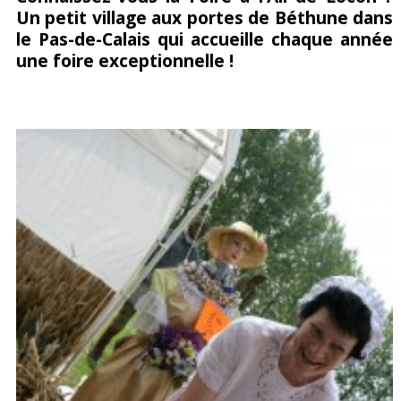
Un petit village aux portes de Béthune dans
sur
sur
it
le Pas-de-Calais qui accueille chaque année
Facebook
Google+
une foire exceptionnelle !