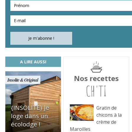
A LIRE AUSSI
Nos recettes
Insolite & Original
CH'TI
{INSOLITE} Je
Gratin de
chicons à la
loge dans un
crème de
écolodge !
Maroilles