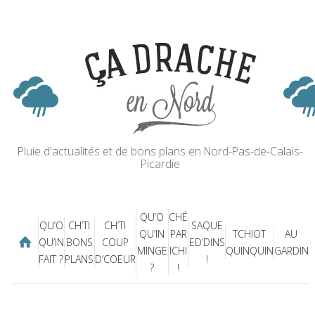
Pluie d'actualités et de bons plans en Nord-Pas-de-Calais-
Picardie
QU’O
CHÉ
QU’O
CH’TI
CH’TI
SAQUE
QU’IN
PAR
TCHIOT
AU
QU’IN
BONS
COUP
ED’DINS
MINGE
ICHI
QUINQUIN
GARDIN
FAIT ?
PLANS
D’COEUR
!
?
!