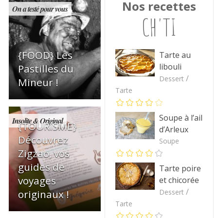
Nos recettes
On a testé pour vous
CH'TI
{FOOD} Les
Tarte au
libouli
Pastilles du
/
Dessert
Mineur !
Tarte
Soupe à l’ail
Insolite & Original
{TOURISME}
d’Arleux
Découvrez
Soupe
Zigzao, vos
guides de
Tarte poire
voyages
et chicorée
/
originaux !
Dessert
Tarte
{HISTOIRE}