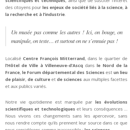
scientifiques et techniques
, ainsi que de susciter l’intérêt
des citoyens pour
les enjeux de société liés à la science
,
à
la recherche et à l’industrie
.
Un musée pas comme les autres ! Ici, on bouge, on
manipule, on teste… et surtout on ne s’ennuie pas !
Localisé
Centre François Mitterrand
, dans le quartier de
l’Hôtel de Ville à Villeneuve-d’Ascq
dans
le Nord de la
France
,
le Forum départemental des Sciences
est
un lieu
de plaisir
,
de culture
et
de sciences
aux multiples facettes
et aux publics variés.
Notre vie quotidienne est marquée par
les évolutions
scientifiques et technologiques
et leurs conséquences …
Nous vivons ces changements sans les apercevoir, sans
nous rendre compte qu’ils prennent leur source dans ce que
nous considérons comme inaccessible :
les sciences
.