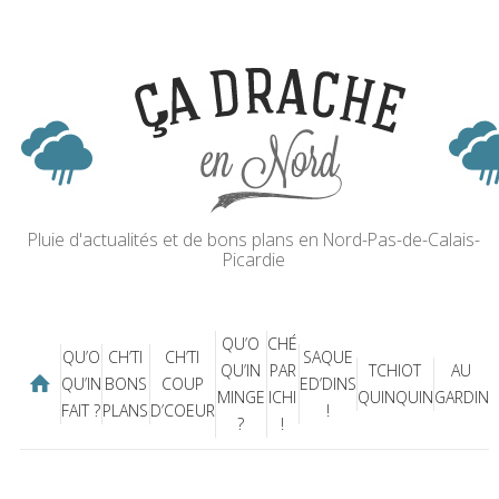
Pluie d'actualités et de bons plans en Nord-Pas-de-Calais-
Picardie
QU’O
CHÉ
QU’O
CH’TI
CH’TI
SAQUE
QU’IN
PAR
TCHIOT
AU
QU’IN
BONS
COUP
ED’DINS
MINGE
ICHI
QUINQUIN
GARDIN
FAIT ?
PLANS
D’COEUR
!
?
!