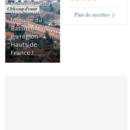
Mémoires de
Ch'ti coup d'coeur
mines : une
Plus de recettes
histoire du
Bassin minier
en région
Hauts-de-
France !