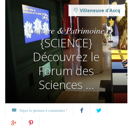
Villeneuve d'Ascq
Culture & Patrimoine
{SCIENCE}
Découvrez le
Forum des
Sciences …
Soyez le premier à commenter !
Partagez
Twittez