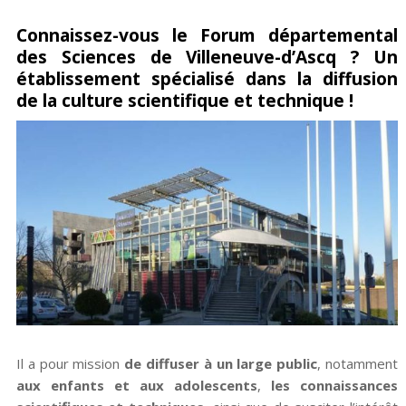
Partagez
Pin
sur
Connaissez-vous le Forum départemental
des Sciences de Villeneuve-d’Ascq ? Un
sur
it
Facebook
établissement spécialisé dans la diffusion
Google+
de la culture scientifique et technique !
Il a pour mission
de diffuser à un large public
, notamment
aux enfants et aux adolescents
,
les connaissances