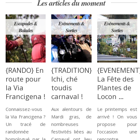
Les articles du moment
Escapades &
Evènements &
Evènements &
Balades
Sorties
Sorties
{RANDO} En
{TRADITION}
{EVENEMENT
route pour
Ichi, ché
La Fête des
la Via
toudis
Plantes de
Francigena !
carnaval !
Locon …
Connaissez-vous
Aux alentours de
Le printemps est
la Via Francigena ?
Mardi gras, de
arrivé ! On vous
Un tracé de
nombreuses
propose pour
randonnée
festivités liées au
l’occasion une
homologué par la
Carnaval ont lieu
rencontre