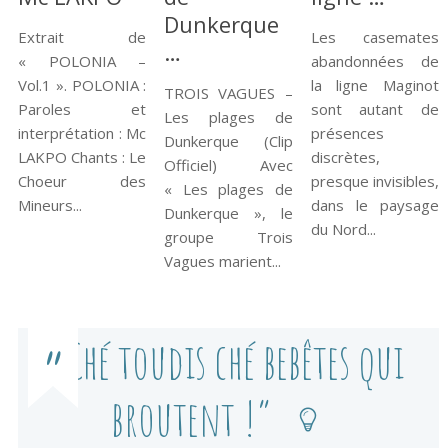
Dunkerque
Extrait de
Les casemates
…
« POLONIA –
abandonnées de
Vol.1 ». POLONIA :
la ligne Maginot
TROIS VAGUES –
Paroles et
sont autant de
Les plages de
interprétation : Mc
présences
Dunkerque (Clip
LAKPO Chants : Le
discrètes,
Officiel) Avec
Choeur des
presque invisibles,
« Les plages de
Mineurs...
dans le paysage
Dunkerque », le
du Nord...
groupe Trois
Vagues marient...
“Ché toudis ché bebêtes qui
broutent !”