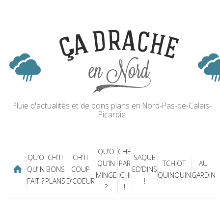
Pluie d'actualités et de bons plans en Nord-Pas-de-Calais-
Picardie
QU’O
CHÉ
QU’O
CH’TI
CH’TI
SAQUE
QU’IN
PAR
TCHIOT
AU
QU’IN
BONS
COUP
ED’DINS
MINGE
ICHI
QUINQUIN
GARDIN
FAIT ?
PLANS
D’COEUR
!
?
!