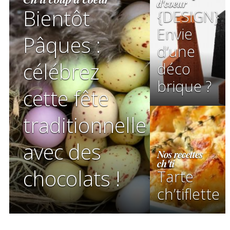
d'coeur
Bientôt
{DESIGN}
Envie
Pâques :
d’une
célébrez
déco
brique ?
cette fête
traditionnelle
avec des
Nos recettes
ch'ti
chocolats !
Tarte
ch’tiflette