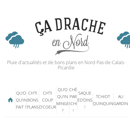
Pluie d'actualités et de bons plans en Nord-Pas-de-Calais-
Picardie
QU’O
CHÉ
QU’O
CH’TI
CH’TI
SAQUE
QU’IN
PAR
TCHIOT
AU
QU’IN
BONS
COUP
ED’DINS
MINGE
ICHI
QUINQUIN
GARDIN
FAIT ?
PLANS
D’COEUR
!
?
!