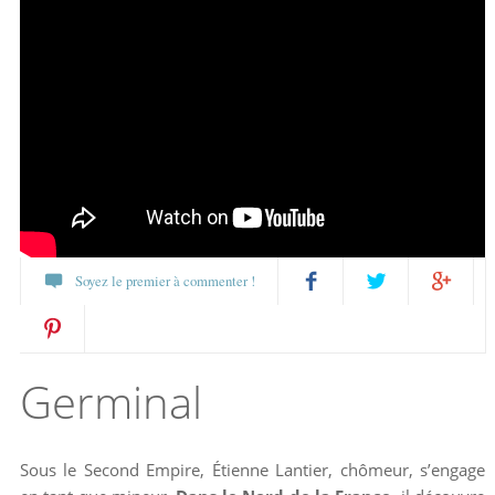
Soyez le premier à commenter !
Partagez
Twittez
Partagez
Pin
sur
sur
Germinal
it
Facebook
Google+
Sous le Second Empire, Étienne Lantier, chômeur, s’engage