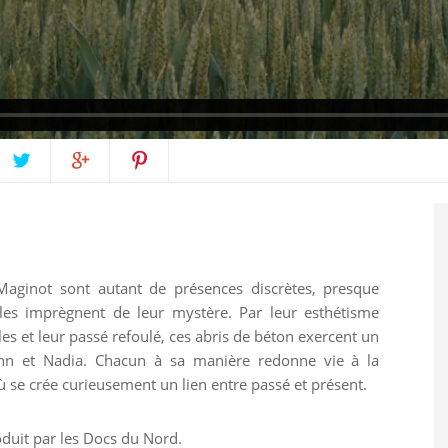
Twittez
Partagez
Pin
sur
it
aginot sont autant de présences discrètes, presque
k
Google+
lles imprègnent de leur mystère. Par leur esthétisme
ales et leur passé refoulé, ces abris de béton exercent un
John et Nadia. Chacun à sa manière redonne vie à la
 se crée curieusement un lien entre passé et présent.
duit par les Docs du Nord.