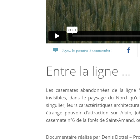
Soyez le premier à commenter !
Partagez
Entre la ligne …
sur
Les casemates abandonnées de la ligne M
Faceboo
invisibles, dans le paysage du Nord qu’e
singulier, leurs caractéristiques architectur
étrange pouvoir d’attraction sur Alain, 
casemate n°6 de la forêt de Saint-Amand, où
Documentaire réalisé par Denis Dottel – Pro