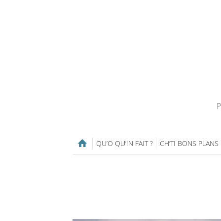
P
QU’O QU’IN FAIT ?
CH’TI BONS PLANS