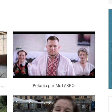
e …
Polonia par Mc LAKPO