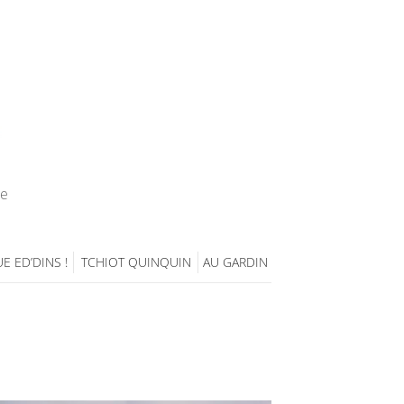
ie
E ED’DINS !
TCHIOT QUINQUIN
AU GARDIN