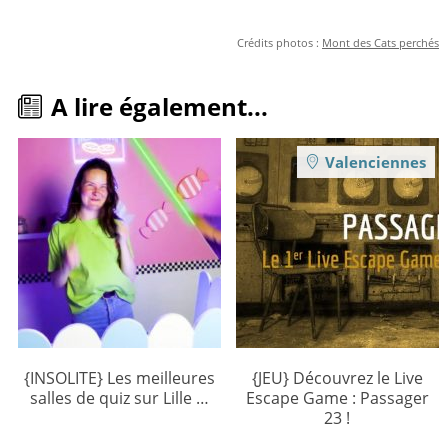
Crédits photos :
Mont des Cats perchés
A lire également...
Valenciennes
{INSOLITE} Les meilleures
{JEU} Découvrez le Live
salles de quiz sur Lille …
Escape Game : Passager
23 !