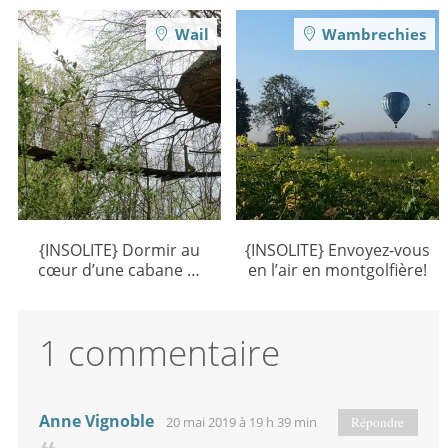
Wail
Wambrechies
{INSOLITE} Dormir au
{INSOLITE} Envoyez-vous
cœur d’une cabane …
en l’air en montgolfière!
1 commentaire
Anne Vignoble
20 mai 2019 à 19 h 39 min
Répondre