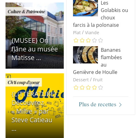
Les
Golabkis ou
Culture & Patrimoine
choux
farcis à la polonaise
/
Plat
Viande
{MUSEE} On
flâne au musée
Bananes
Matisse …
flambées
au
Genièvre de Houlle
/
Dessert
Fruit
Ch'ti coup d'coeur
{LITTERATURE}
Découvrez
Plus de recettes
« Miltie » par
Steve Catieau
…