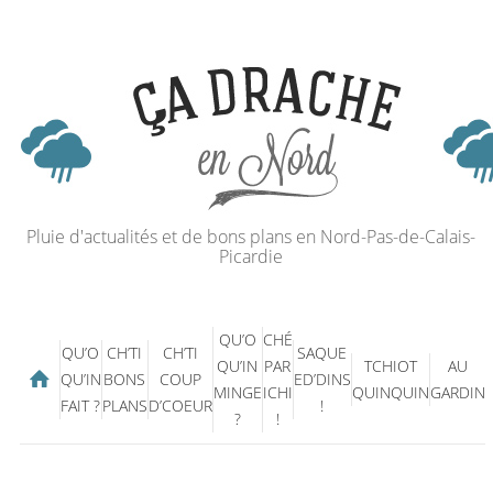
Pluie d'actualités et de bons plans en Nord-Pas-de-Calais-
Picardie
QU’O
CHÉ
QU’O
CH’TI
CH’TI
SAQUE
QU’IN
PAR
TCHIOT
AU
QU’IN
BONS
COUP
ED’DINS
MINGE
ICHI
QUINQUIN
GARDIN
FAIT ?
PLANS
D’COEUR
!
?
!