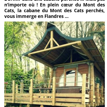
n’importe où ! En plein cœur du Mont des
sur
sur
it
Cats, la cabane du Mont des Cats perchés,
Facebook
Google+
vous immerge en Flandres …