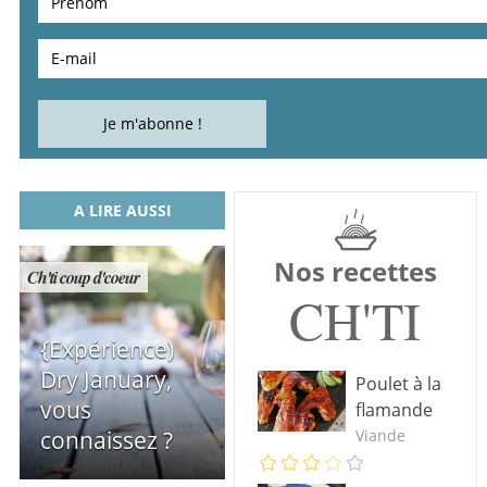
A LIRE AUSSI
Nos recettes
Ch'ti coup d'coeur
CH'TI
{Expérience)
Dry January,
Poulet à la
vous
flamande
Viande
connaissez ?