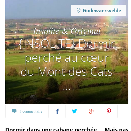
Godewaersvelde
Insolite & Original
{INSOLITE} Dormir
perché au cœur
du Mont des Cats
…
1 commentaire
Partagez
Twittez
Partagez
Pin
Dormir dans une cabane perchée … Mais pas