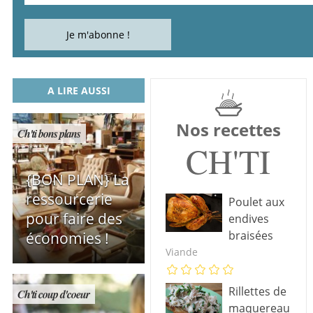
A LIRE AUSSI
Nos recettes
Ch'ti bons plans
CH'TI
{BON PLAN} La
ressourcerie
Poulet aux
pour faire des
endives
braisées
économies !
Viande
Rillettes de
Ch'ti coup d'coeur
maquereau