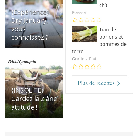
ch’ti
{Expérience)
Poisson
Dry January,
vous
Tian de
connaissez ?
porions et
pommes de
terre
/
Gratin
Plat
Tchiot Quinquin
Plus de recettes
{INSOLITE}
Gardez la Z’âne
attitude !