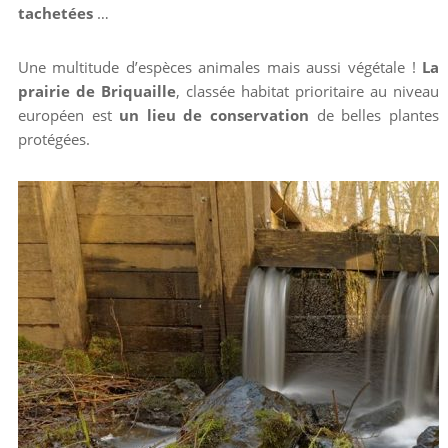
tachetées
…
Une multitude d’espèces animales mais aussi végétale !
La
prairie de Briquaille
, classée habitat prioritaire au niveau
européen est
un lieu de conservation
de belles plantes
protégées.