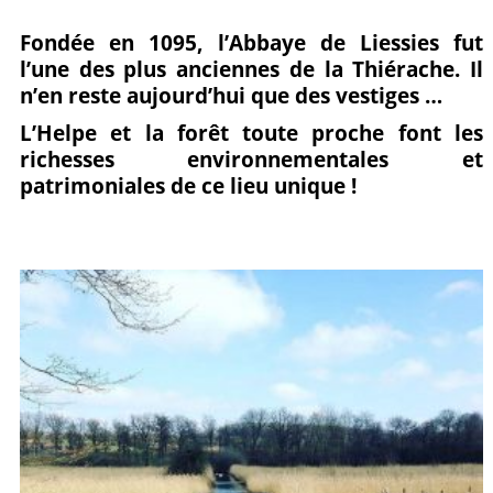
Partagez
Pin
sur
Fondée en 1095, l’Abbaye de Liessies fut
l’une des plus anciennes de la Thiérache. Il
sur
it
Facebook
n’en reste aujourd’hui que des vestiges …
Google+
L’Helpe et la forêt toute proche font les
richesses environnementales et
patrimoniales de ce lieu unique !