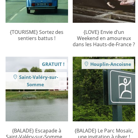
{TOURISME} Sortez des
{LOVE} Envie d’un
sentiers battus !
Weekend en amoureux
dans les Hauts-de-France ?
GRATUIT !
Houplin-Ancoisne
Saint-Valéry-sur-
Somme
{BALADE} Escapade à
{BALADE} Le Parc Mosaïc,
Saint-Valéry-sur-Somme …
une invitation à rêver !