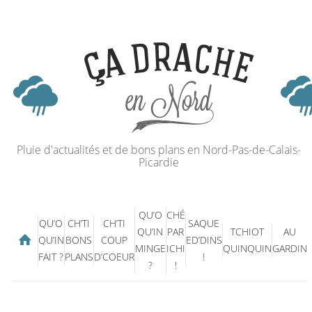
Pluie d'actualités et de bons plans en Nord-Pas-de-Calais-
Picardie
QU’O
CHÉ
QU’O
CH’TI
CH’TI
SAQUE
QU’IN
PAR
TCHIOT
AU
QU’IN
BONS
COUP
ED’DINS
MINGE
ICHI
QUINQUIN
GARDIN
FAIT ?
PLANS
D’COEUR
!
?
!