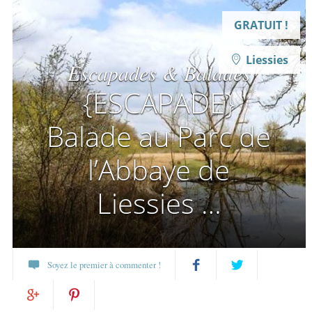
GRATUIT !
Liessies
Escapades & Balades
{ESCAPADE}
Balade au Parc de
l’Abbaye de
Liessies …
Soyez le premier à commenter !
Partagez
Twittez