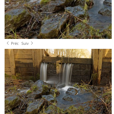
Préc
Suiv