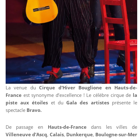
La venue du
Cirque d’Hiver Bouglione en Hauts-de-
France
est synonyme d’excellence ! Le célèbre cirque de
la
piste aux étoiles
et du
Gala des artistes
présente le
spectacle
Bravo.
De passage en
Hauts-de-France
dans les villes de
Villeneuve d’Ascq
,
Calais
,
Dunkerque
,
Boulogne-sur-Mer