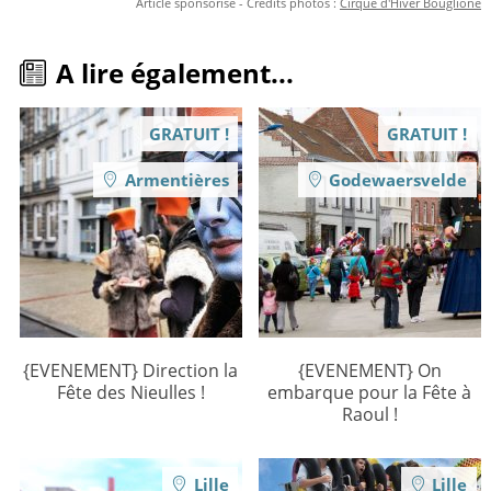
Article sponsorisé - Crédits photos :
Cirque d'Hiver Bouglione
A lire également...
GRATUIT !
GRATUIT !
Armentières
Godewaersvelde
{EVENEMENT} Direction la
{EVENEMENT} On
Fête des Nieulles !
embarque pour la Fête à
Raoul !
Lille
Lille