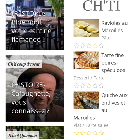
CH'TI
{RESTO} Le
Bloempot :
Ravioles au
votre cantine
Maroilles
Pâte
flamande !
Tarte fine
poires-
Ch'ti coup d'coeur
spéculoos
/
Dessert
Tarte
{HISTOIRE}
Cafougnette,
Quiche aux
vous
endives et
connaissez ?
au
Maroilles
/
Plat
Tarte salée
Tchiot Quinquin