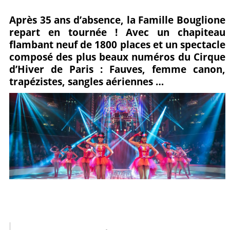
Partagez
Pin
sur
Après 35 ans d’absence, la Famille Bouglione
repart en tournée ! Avec un chapiteau
sur
it
Facebook
flambant neuf de 1800 places et un spectacle
Google+
composé des plus beaux numéros du Cirque
d’Hiver de Paris : Fauves, femme canon,
trapézistes, sangles aériennes …