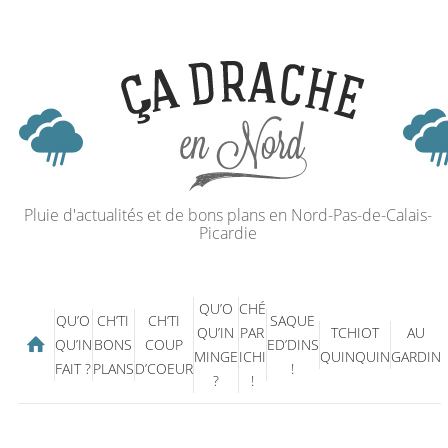
Pluie d'actualités et de bons plans en Nord-Pas-de-Calais-
Picardie
QU’O
CHÉ
QU’O
CH’TI
CH’TI
SAQUE
QU’IN
PAR
TCHIOT
AU
QU’IN
BONS
COUP
ED’DINS
MINGE
ICHI
QUINQUIN
GARDIN
FAIT ?
PLANS
D’COEUR
!
?
!