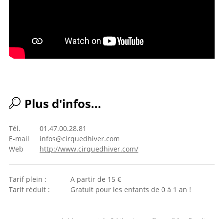
Plus d'infos...
Tél.
01.47.00.28.81
E-mail
infos@cirquedhiver.com
Web
http://www.cirquedhiver.com/
Tarif plein :
A partir de 15 €
Tarif réduit :
Gratuit pour les enfants de 0 à 1 an !