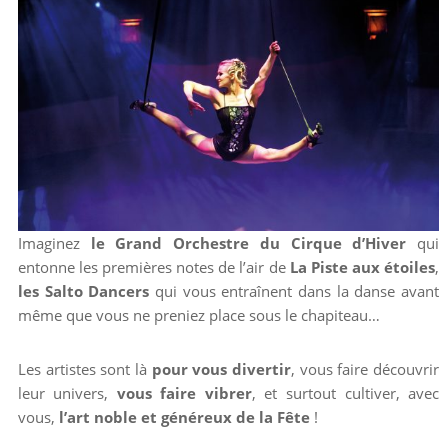
Imaginez
le Grand Orchestre du Cirque d’Hiver
qui
entonne les premières notes de l’air de
La Piste aux étoiles
,
les Salto Dancers
qui vous entraînent dans la danse avant
même que vous ne preniez place sous le chapiteau…
Les artistes sont là
pour vous divertir
, vous faire découvrir
leur univers,
vous faire vibrer
, et surtout cultiver, avec
vous,
l’art noble et généreux de la Fête
!