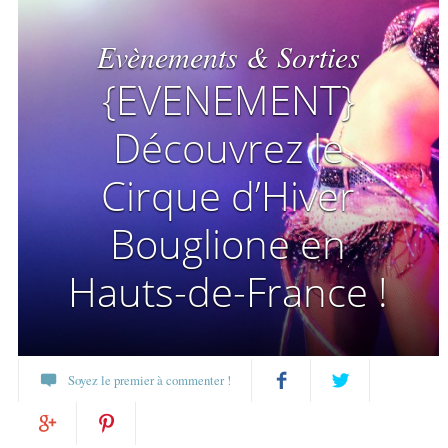
Evènements & Sorties
{EVENEMENT}
Découvrez le
Cirque d’Hiver
Bouglione en
Hauts-de-France !
Soyez le premier à commenter !
Partagez
Twittez