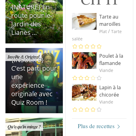
{NATURE} En
route pour le
Tarte au
Jardin des
maroilles
/
Lianes …
Plat
Tarte
salée
Poulet à la
Insolite & Original
{INSOLITE}
flamande
C’est parti pour
Viande
une
expérience
Lapin à la
originale avec
chicorée
Quiz Room !
Viande
Plus de recettes
Qu'o qu'in minge ?