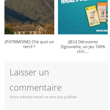
{PATRIMOINE} Ché quoi un
{JEU} Découvrez
terril ?
Zigounette, un jeu 100%
ch’ti …
Laisser un
commentaire
Votre adresse email ne sera pas publiée.