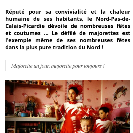
Partagez
Pin
sur
Réputé pour sa convivialité et la chaleur
humaine de ses habitants, le Nord-Pas-de-
sur
it
Facebook
Calais-Picardie dévoile de nombreuses fêtes
Google+
et coutumes … Le défilé de majorettes est
l’exemple même de ses nombreuses fêtes
dans la plus pure tradition du Nord !
Majorette un jour, majorette pour toujours !