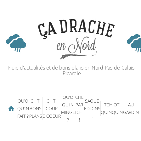
Pluie d'actualités et de bons plans en Nord-Pas-de-Calais-
Picardie
QU’O
CHÉ
QU’O
CH’TI
CH’TI
SAQUE
QU’IN
PAR
TCHIOT
AU
QU’IN
BONS
COUP
ED’DINS
MINGE
ICHI
QUINQUIN
GARDIN
FAIT ?
PLANS
D’COEUR
!
?
!