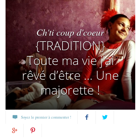
Ch'ti coup d'coeur
{TRADITION}
Toute ma vie j’ai
rêvé d’être … Une
majorette !
Soyez le premier à commenter !
Partagez
Twittez