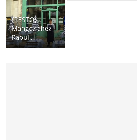
{RESTO}
Mangez chez
Raoul …