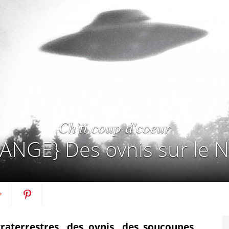
Ch'ti coup d'coeur
ANGE} Des ovnis sur le N
rtagez
Pin
raterrestres, des ovnis, des soucoupes