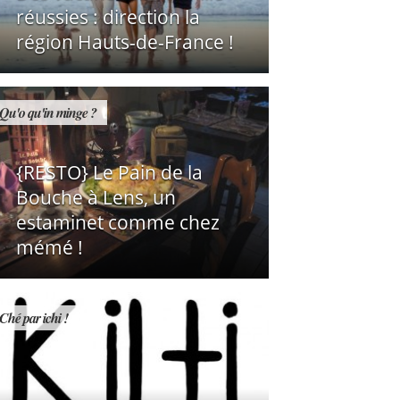
réussies : direction la
région Hauts-de-France !
Qu'o qu'in minge ?
{RESTO} Le Pain de la
Bouche à Lens, un
estaminet comme chez
mémé !
Ché par ichi !