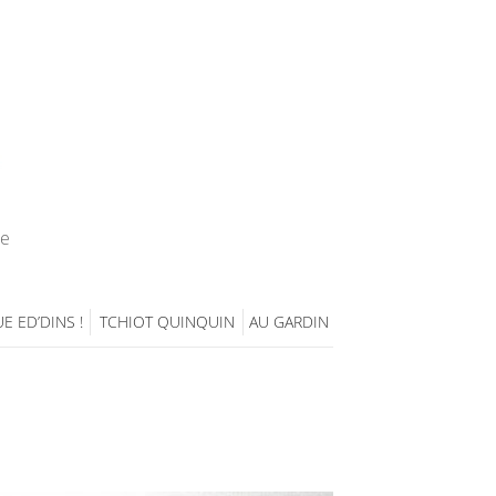
ie
E ED’DINS !
TCHIOT QUINQUIN
AU GARDIN