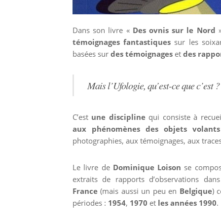
Dans son livre «
Des ovnis sur le Nord
»
témoignages fantastiques
sur les soixa
basées sur
des témoignages
et
des rappor
Mais l’Ufologie, qu’est-ce que c’est ?
C’est
une discipline
qui consiste à recuei
aux phénomènes des objets volants 
photographies, aux témoignages, aux traces 
Le livre de
Dominique Loison
se compose
extraits de rapports d’observations dans
France
(mais aussi un peu en
Belgique
) 
périodes :
1954
,
1970
et
les années 1990
.