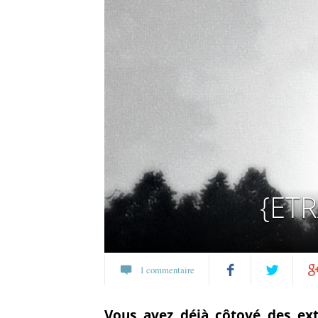
{ETR
1 commentaire
Partagez
Twittez
Pa
Vous avez déjà côtoyé des ext