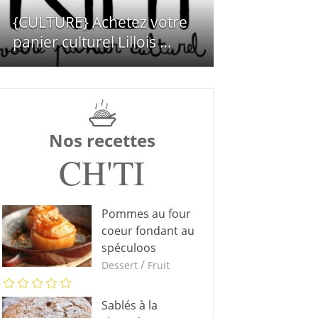
{CULTURE} Achetez votre
panier culturel Lillois …
Nos recettes
CH'TI
Pommes au four
coeur fondant au
spéculoos
/
Dessert
Fruit
Sablés à la