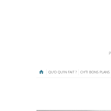
P
QU’O QU’IN FAIT ?
CH’TI BONS PLANS