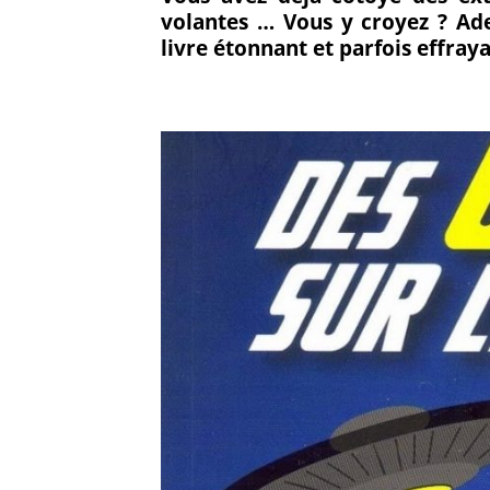
volantes … Vous y croyez ? Ade
sur
sur
livre étonnant et parfois effraya
Facebook
Go