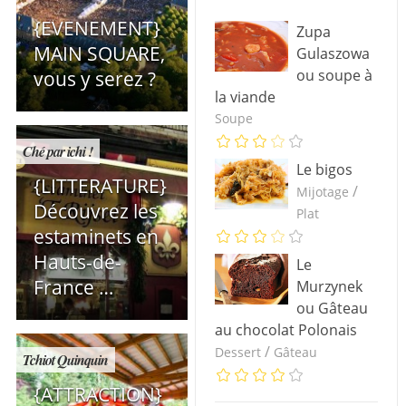
{EVENEMENT}
Zupa
MAIN SQUARE,
Gulaszowa
ou soupe à
vous y serez ?
la viande
Soupe
Ché par ichi !
Le bigos
{LITTERATURE}
/
Mijotage
Découvrez les
Plat
estaminets en
Hauts-de-
Le
France …
Murzynek
ou Gâteau
au chocolat Polonais
/
Dessert
Gâteau
Tchiot Quinquin
{ATTRACTION}