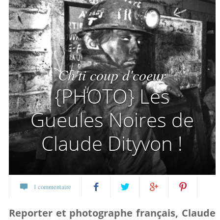
Ch'ti coup d'coeur
{PHOTO} Les
Gueules Noires de
Claude Dityvon !
1 commentaire
Partagez
Twittez
Partagez
Pin
Reporter et photographe français, Claude