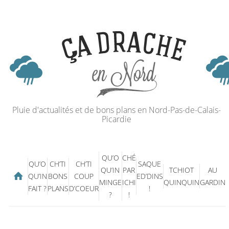
Pluie d'actualités et de bons plans en Nord-Pas-de-Calais-
Picardie
QU’O
CHÉ
QU’O
CH’TI
CH’TI
SAQUE
QU’IN
PAR
TCHIOT
AU
QU’IN
BONS
COUP
ED’DINS
MINGE
ICHI
QUINQUIN
GARDIN
FAIT ?
PLANS
D’COEUR
!
?
!