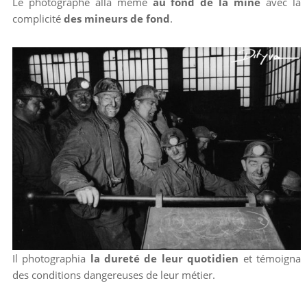
Le photographe alla même
au fond de la mine
avec la
complicité
des mineurs de fond
.
Il photographia
la dureté de leur quotidien
et témoigna
des conditions dangereuses de leur métier.