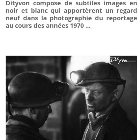
Dityvon compose de subtiles images en
sur
sur
it
noir et blanc qui apportèrent un regard
neuf dans la photographie du reportage
Facebook
Google+
au cours des années 1970 …