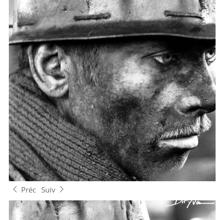
Préc
Suiv