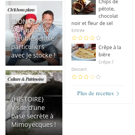
Chips de
pétote,
Ch'ti bons plans
chocolat
{BON PLAN}
noir et fleur de sel
OUI au garde
Entrée
meubles entre
particuliers
Crêpe à la
avec Je stocke !
bière
/
Crêpe
Dessert
Culture & Patrimoine
Plus de recettes
{HISTOIRE}
Visite d’une
base secrète à
Mimoyecques !