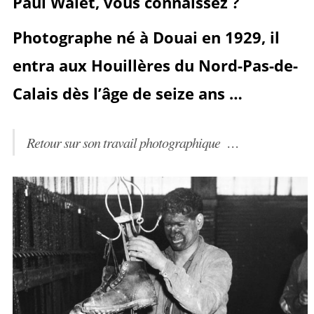
Paul Walet, vous connaissez ?
sur
sur
it
Photographe né à Douai en 1929, il
Facebook
Google+
entra aux Houillères du Nord-Pas-de-
Calais dès l’âge de seize ans …
Retour sur son travail photographique …