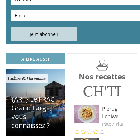
A LIRE AUSSI
Nos recettes
Culture & Patrimoine
CH'TI
{ART} Le FRAC
Grand Large,
Pierogi
vous
Leniwe
/
connaissez ?
Pâte
Plat