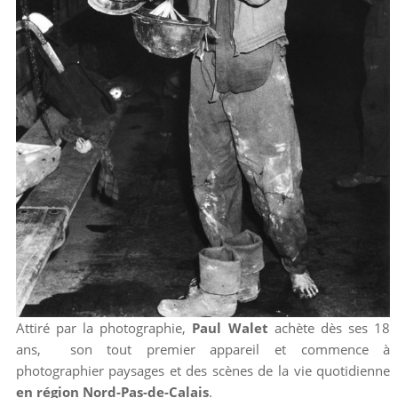
Attiré par la photographie,
Paul Walet
achète dès ses 18
ans, son tout premier appareil et commence à
photographier paysages et des scènes de la vie quotidienne
en région Nord-Pas-de-Calais
.