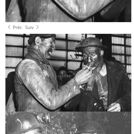
Préc
Suiv