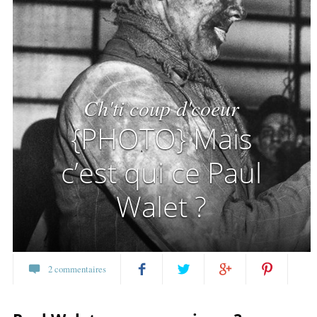
Ch'ti coup d'coeur
{PHOTO} Mais
c’est qui ce Paul
Walet ?
2 commentaires
Partagez
Twittez
Partagez
Pin