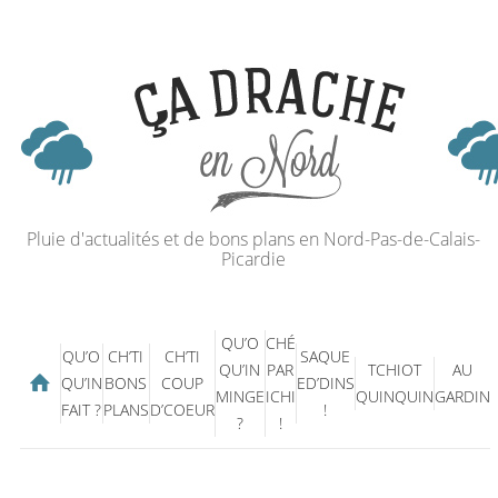
Pluie d'actualités et de bons plans en Nord-Pas-de-Calais-
Picardie
QU’O
CHÉ
QU’O
CH’TI
CH’TI
SAQUE
QU’IN
PAR
TCHIOT
AU
QU’IN
BONS
COUP
ED’DINS
MINGE
ICHI
QUINQUIN
GARDIN
FAIT ?
PLANS
D’COEUR
!
?
!