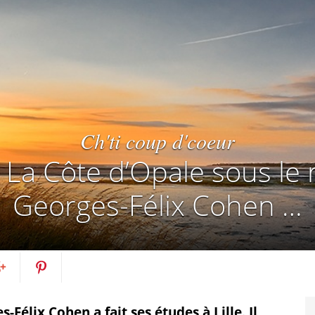
Ch'ti coup d'coeur
La Côte d’Opale sous le 
Georges-Félix Cohen …
artagez
Pin
Félix Cohen a fait ses études à Lille. Il