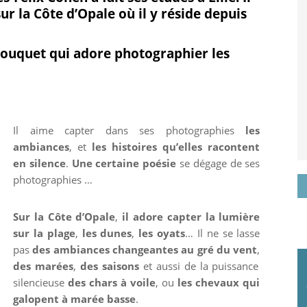
sur la Côte d’Opale où il y réside depuis
r
it
oogle+
ouquet qui adore photographier les
Il aime capter dans ses photographies
les
ambiances
, et
les histoires qu’elles racontent
en silence
.
Une certaine poésie
se dégage de ses
photographies …
Sur la Côte d’Opale
,
il adore capter la lumière
sur la plage
,
les dunes
,
les oyats
… Il ne se lasse
pas
des ambiances changeantes au gré du vent
,
des marées
,
des saisons
et aussi de la puissance
silencieuse
des chars à voile
, ou
les chevaux qui
galopent à marée basse
.