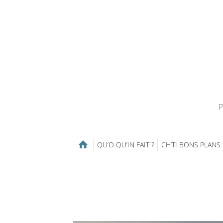
P
QU’O QU’IN FAIT ?
CH’TI BONS PLANS