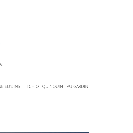
ie
E ED’DINS !
TCHIOT QUINQUIN
AU GARDIN