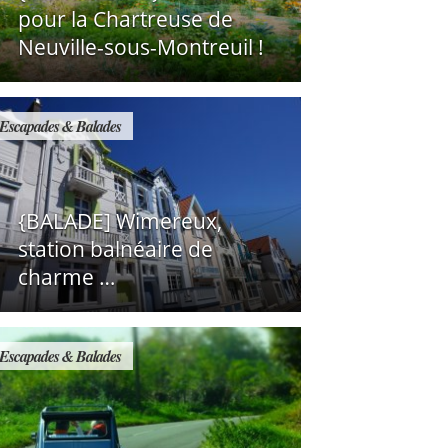
pour la Chartreuse de
Neuville-sous-Montreuil !
Escapades & Balades
{BALADE] Wimereux,
station balnéaire de
charme …
Escapades & Balades