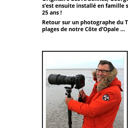
s’est ensuite installé en famille 
sur
su
25 ans !
Facebook
G
Retour sur un photographe du T
plages de notre Côte d’Opale …