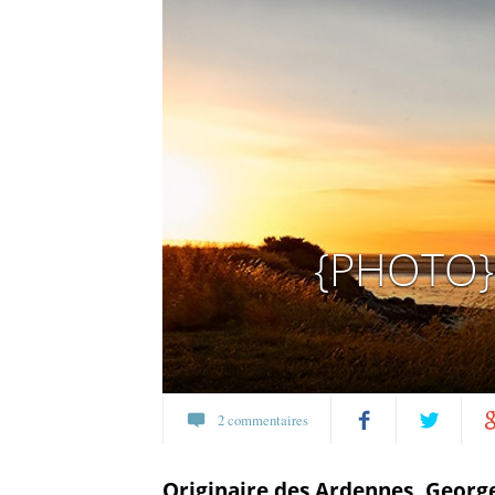
{PHOTO} 
2 commentaires
Partagez
Twittez
P
Originaire des Ardennes, Georges-