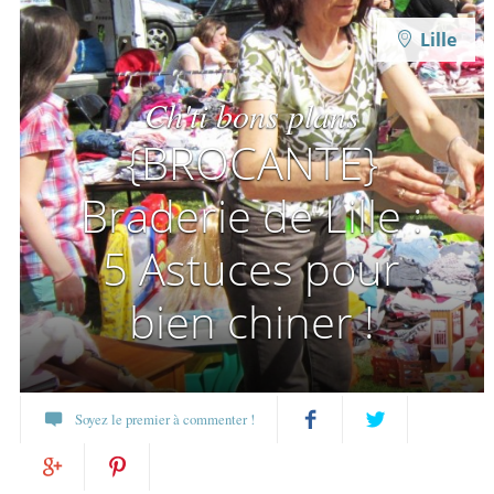
Lille
Ch'ti bons plans
{BROCANTE}
Braderie de Lille :
5 Astuces pour
bien chiner !
Soyez le premier à commenter !
Partagez
Twittez