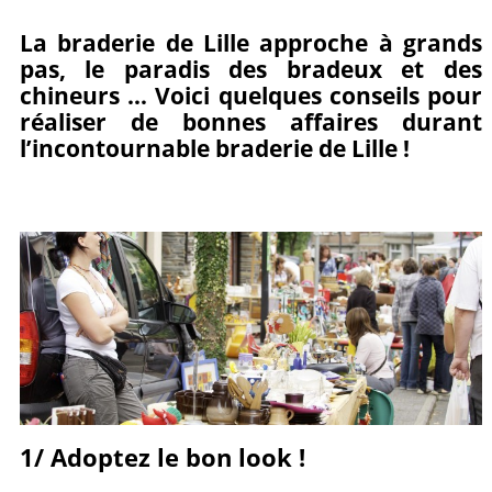
Partagez
Pin
sur
La braderie de Lille approche à grands
pas, le paradis des bradeux et des
sur
it
Facebook
chineurs … Voici quelques conseils pour
Google+
réaliser de bonnes affaires durant
l’incontournable braderie de Lille !
1/ Adoptez le bon look !