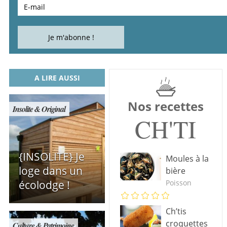
A LIRE AUSSI
Nos recettes
Insolite & Original
CH'TI
{INSOLITE} Je
Moules à la
loge dans un
bière
Poisson
écolodge !
Ch’tis
croquettes
Culture & Patrimoine