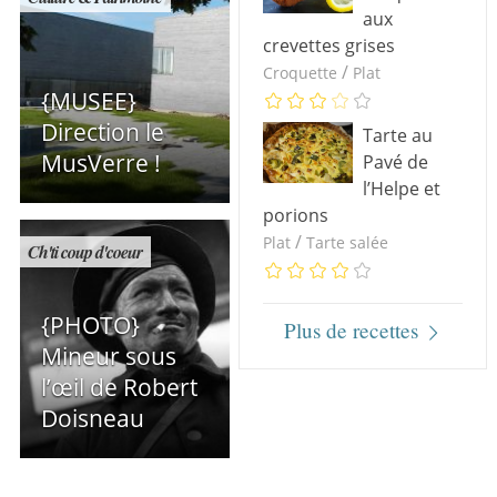
aux
crevettes grises
/
Croquette
Plat
{MUSEE}
Direction le
Tarte au
MusVerre !
Pavé de
l’Helpe et
porions
/
Plat
Tarte salée
Ch'ti coup d'coeur
{PHOTO}
Plus de recettes
Mineur sous
l’œil de Robert
Doisneau