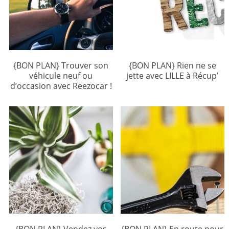
{BON PLAN} Trouver son
{BON PLAN} Rien ne se
véhicule neuf ou
jette avec LILLE à Récup’
d’occasion avec Reezocar !
{BON PLAN} Vendez vos
{BON PLAN} En route pour