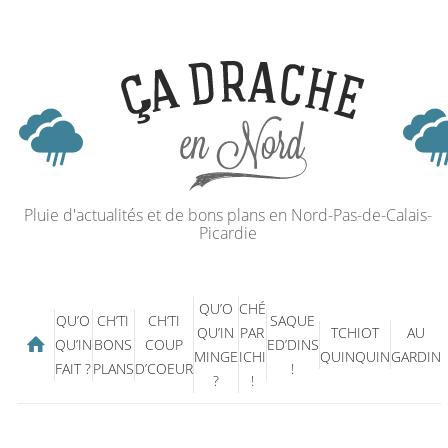
Pluie d'actualités et de bons plans en Nord-Pas-de-Calais-
Picardie
QU’O
CHÉ
QU’O
CH’TI
CH’TI
SAQUE
QU’IN
PAR
TCHIOT
AU
QU’IN
BONS
COUP
ED’DINS
MINGE
ICHI
QUINQUIN
GARDIN
FAIT ?
PLANS
D’COEUR
!
?
!