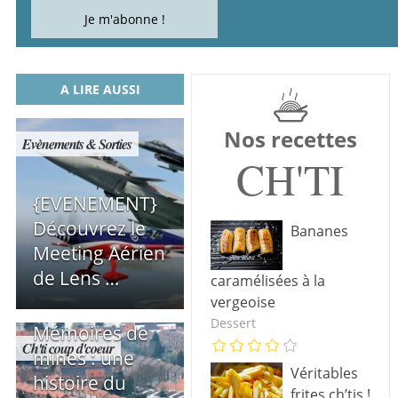
A LIRE AUSSI
Nos recettes
Evènements & Sorties
CH'TI
{EVENEMENT}
Découvrez le
Bananes
Meeting Aérien
de Lens …
caramélisées à la
vergeoise
{HISTOIRE}
Dessert
Mémoires de
Ch'ti coup d'coeur
mines : une
Véritables
histoire du
frites ch’tis !