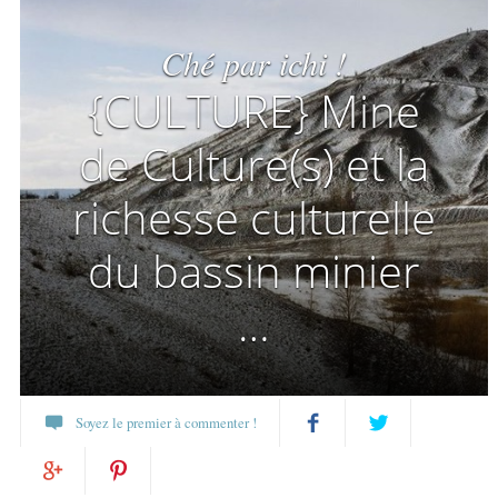
Ché par ichi !
{CULTURE} Mine
de Culture(s) et la
richesse culturelle
du bassin minier
…
Soyez le premier à commenter !
Partagez
Twittez