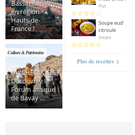
Bassin minier
Plat
en région
Hauts-de-
Soupe eud’
France !
citroule
Soupe
Culture & Patrimoine
Plus de recettes
{ARCHEOLOGIE}
Découvrez le
Forum antique
de Bavay …