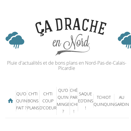
Pluie d'actualités et de bons plans en Nord-Pas-de-Calais-
Picardie
QU’O
CHÉ
QU’O
CH’TI
CH’TI
SAQUE
QU’IN
PAR
TCHIOT
AU
QU’IN
BONS
COUP
ED’DINS
MINGE
ICHI
QUINQUIN
GARDIN
FAIT ?
PLANS
D’COEUR
!
?
!