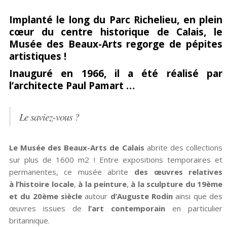
Partagez
Pin
sur
Implanté le long du Parc Richelieu, en plein
cœur du centre historique de Calais, le
sur
it
Facebook
Musée des Beaux-Arts regorge de pépites
Google+
artistiques !
Inauguré en 1966, il a été réalisé par
l’architecte Paul Pamart …
Le saviez-vous ?
Le Musée des Beaux-Arts de Calais
abrite des collections
sur plus de 1600 m2 ! Entre expositions temporaires et
permanentes, ce musée abrite
des œuvres relatives
à l’histoire locale
,
à la peinture
,
à la sculpture du 19ème
et du 20ème siècle
autour
d’Auguste Rodin
ainsi que des
œuvres issues de
l’art contemporain
en particulier
britannique.