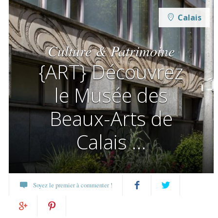
Calais
Culture & Patrimoine
{ART} Découvrez
le Musée des
Beaux-Arts de
Calais …
Soyez le premier à commenter !
Partagez
Twittez