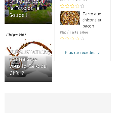
En route pour
la Fête de la
Tarte aux
Soupe !
chicons et
bacon
/
Plat
Tarte salée
Ché par ichi !
{DÉGUSTATION}
Plus de recettes
Connaissez-
vous le Café du
Ch’ti ?