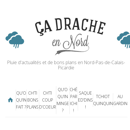
Pluie d'actualités et de bons plans en Nord-Pas-de-Calais-
Picardie
QU’O
CHÉ
QU’O
CH’TI
CH’TI
SAQUE
QU’IN
PAR
TCHIOT
AU
QU’IN
BONS
COUP
ED’DINS
MINGE
ICHI
QUINQUIN
GARDIN
FAIT ?
PLANS
D’COEUR
!
?
!