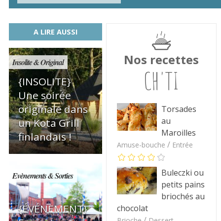
A LIRE AUSSI
Nos recettes
Insolite & Original
CH'TI
{INSOLITE}
Une soirée
originale dans
Torsades
au
un Kota Grill
Maroilles
finlandais !
/
Amuse-bouche
Entrée
Buleczki ou
Evènements & Sorties
petits pains
briochés au
{ÉVÉNEMENT}
chocolat
/
Brioche
Dessert