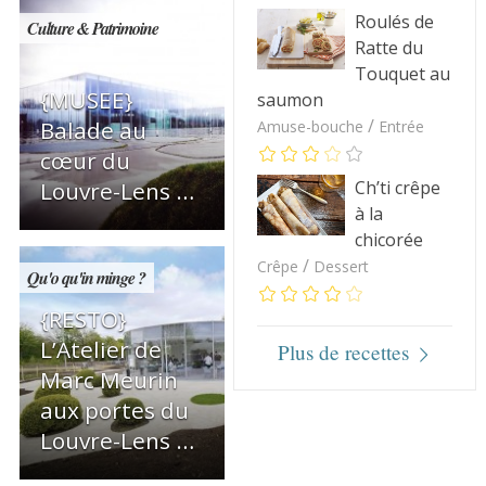
Roulés de
Culture & Patrimoine
Ratte du
Touquet au
{MUSEE}
saumon
/
Balade au
Amuse-bouche
Entrée
cœur du
Ch’ti crêpe
Louvre-Lens …
à la
chicorée
/
Crêpe
Dessert
Qu'o qu'in minge ?
{RESTO}
L’Atelier de
Plus de recettes
Marc Meurin
aux portes du
Louvre-Lens …