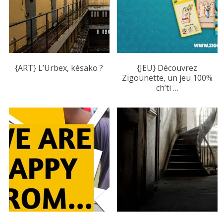
{ART} L’Urbex, késako ?
{JEU} Découvrez
Zigounette, un jeu 100%
ch’ti …