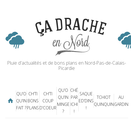
Pluie d'actualités et de bons plans en Nord-Pas-de-Calais-
Picardie
QU’O
CHÉ
QU’O
CH’TI
CH’TI
SAQUE
QU’IN
PAR
TCHIOT
AU
QU’IN
BONS
COUP
ED’DINS
MINGE
ICHI
QUINQUIN
GARDIN
FAIT ?
PLANS
D’COEUR
!
?
!