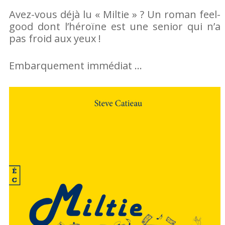
Partagez
Pin
sur
Avez-vous déjà lu « Miltie » ? Un roman feel-
good dont l’héroïne est une senior qui n’a
sur
it
Facebook
pas froid aux yeux !
Google+
Embarquement immédiat …