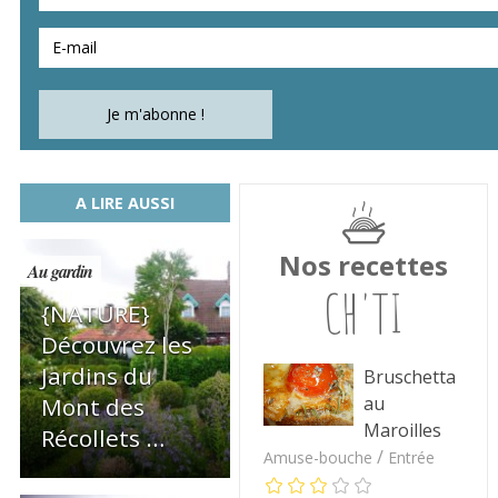
A LIRE AUSSI
Nos recettes
Au gardin
CH'TI
{NATURE}
Découvrez les
Jardins du
Bruschetta
au
Mont des
Maroilles
Récollets …
/
Amuse-bouche
Entrée