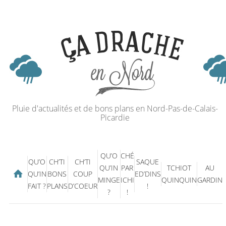
Pluie d'actualités et de bons plans en Nord-Pas-de-Calais-
Picardie
QU’O
CHÉ
QU’O
CH’TI
CH’TI
SAQUE
QU’IN
PAR
TCHIOT
AU
QU’IN
BONS
COUP
ED’DINS
MINGE
ICHI
QUINQUIN
GARDIN
FAIT ?
PLANS
D’COEUR
!
?
!