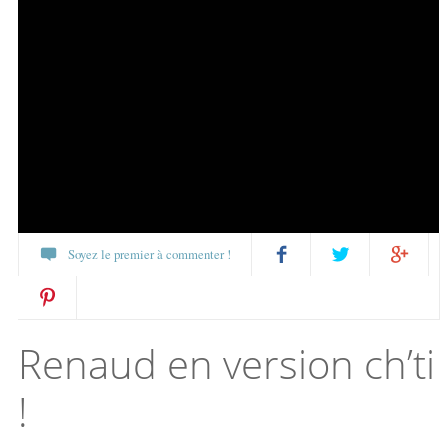
Soyez le premier à commenter !
Partagez
Twittez
Partagez
Pin
sur
sur
Renaud en version ch’ti
it
Facebook
Google+
!