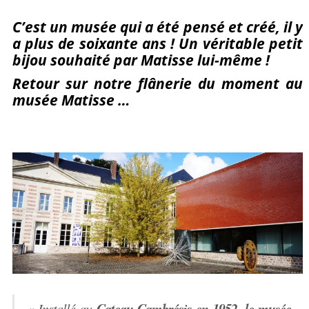
Partagez
Pin
sur
C’est un musée qui a été pensé et créé, il y
a plus de soixante ans ! Un véritable petit
sur
it
Facebook
bijou souhaité par Matisse lui-même !
Google+
Retour sur notre flânerie du moment au
musée Matisse …
Cateau-Cambrésis en 1952
le musée
« Installé au
,