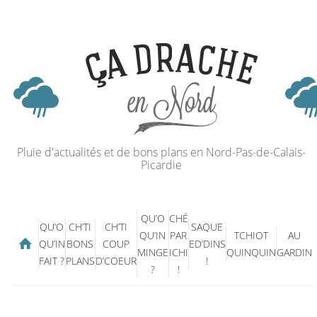
Pluie d'actualités et de bons plans en Nord-Pas-de-Calais-
Picardie
QU’O
CHÉ
QU’O
CH’TI
CH’TI
SAQUE
QU’IN
PAR
TCHIOT
AU
QU’IN
BONS
COUP
ED’DINS
MINGE
ICHI
QUINQUIN
GARDIN
FAIT ?
PLANS
D’COEUR
!
?
!