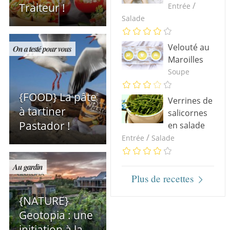
/
Traiteur !
Entrée
Salade
Velouté au
On a testé pour vous
Maroilles
Soupe
{FOOD} La pâte
Verrines de
à tartiner
salicornes
Pastador !
en salade
/
Entrée
Salade
Au gardin
Plus de recettes
{NATURE}
Geotopia : une
initiation à la