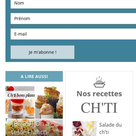
A LIRE AUSSI
Nos recettes
Ch'ti bons plans
CH'TI
{FOOD} On a
Salade du
testé Flunch
ch’ti