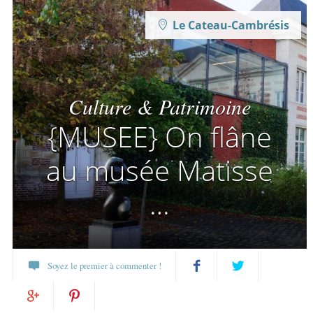
Le Cateau-Cambrésis
Culture & Patrimoine
{MUSEE} On flâne
au musée Matisse
…
Soyez le premier à commenter !
Partagez
Twittez