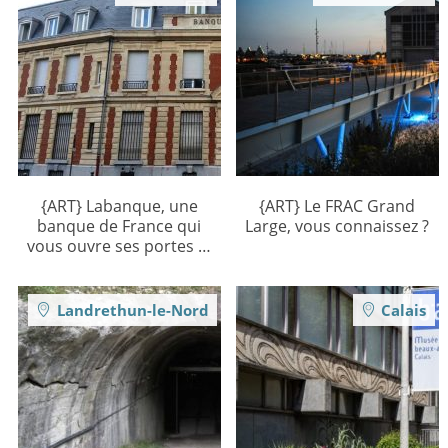
{ART} Labanque, une
{ART} Le FRAC Grand
banque de France qui
Large, vous connaissez ?
vous ouvre ses portes …
Landrethun-le-Nord
Calais