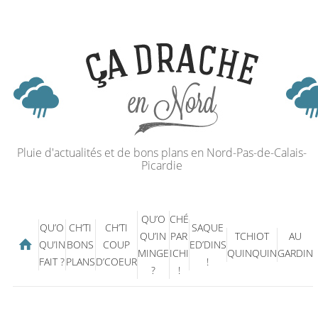
Pluie d'actualités et de bons plans en Nord-Pas-de-Calais-
Picardie
QU’O
CHÉ
QU’O
CH’TI
CH’TI
SAQUE
QU’IN
PAR
TCHIOT
AU
QU’IN
BONS
COUP
ED’DINS
MINGE
ICHI
QUINQUIN
GARDIN
FAIT ?
PLANS
D’COEUR
!
?
!