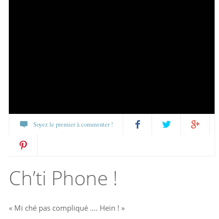
Soyez le premier à commenter !
Partagez
Twittez
Partagez
Pin
sur
sur
Ch’ti Phone !
it
Facebook
Google+
« Mi ché pas compliqué …. Hein ! »