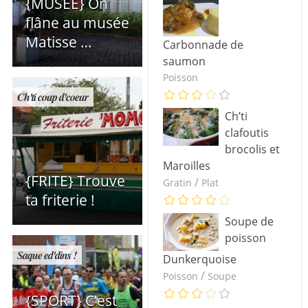
{MUSEE} On
flâne au musée
Matisse …
Carbonnade de
saumon
Poisson
Ch'ti coup d'coeur
Ch’ti
clafoutis
brocolis et
Maroilles
{FRITE} Trouve
/
Gratin
Plat
ta friterie !
Soupe de
poisson
Saque ed'dins !
Dunkerquoise
/
Poisson
Soupe
{SPORT} C’est