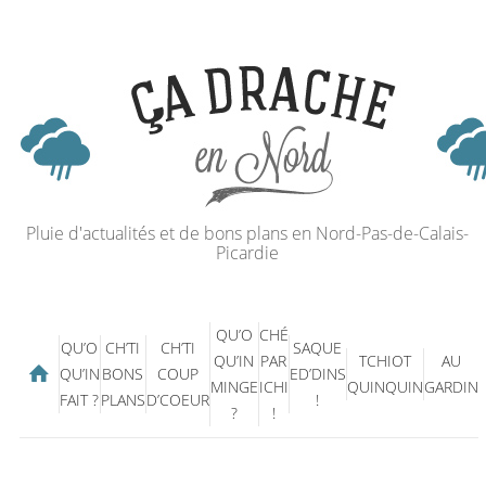
Pluie d'actualités et de bons plans en Nord-Pas-de-Calais-
Picardie
QU’O
CHÉ
QU’O
CH’TI
CH’TI
SAQUE
QU’IN
PAR
TCHIOT
AU
QU’IN
BONS
COUP
ED’DINS
MINGE
ICHI
QUINQUIN
GARDIN
FAIT ?
PLANS
D’COEUR
!
?
!