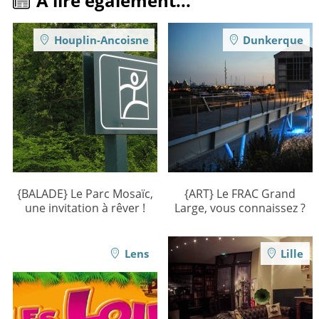
A lire également...
Houplin-Ancoisne
Dunkerque
{BALADE} Le Parc Mosaïc,
{ART} Le FRAC Grand
une invitation à rêver !
Large, vous connaissez ?
Lens
Lille