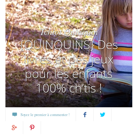
Tchiot Quinquin
{QUINQUINS} Des
livres et des jeux
pour les enfants
100% ch’tis !
Soyez le premier à commenter !
Partagez
Twittez