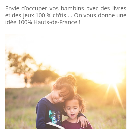
Partagez
Pin
sur
Envie d’occuper vos bambins avec des livres
et des jeux 100 % ch’tis … On vous donne une
sur
it
Facebook
idée 100% Hauts-de-France !
Google+