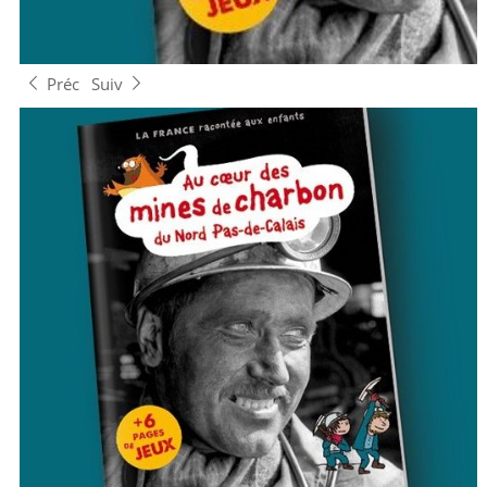
Préc
Suiv