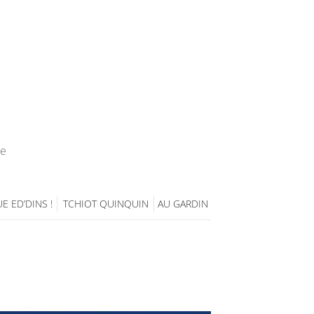
ie
E ED’DINS !
TCHIOT QUINQUIN
AU GARDIN