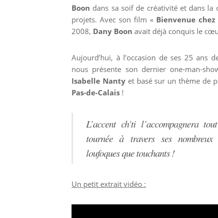
Boon
dans sa soif de créativité et dans la 
projets. Avec son film «
Bienvenue chez l
2008,
Dany Boon
avait déjà conquis le cœu
Aujourd’hui, à l’occasion de ses 25 ans 
nous présente son dernier one-man-sho
Isabelle Nanty
et basé sur un thème de pr
Pas-de-Calais
!
L’accent ch’ti l’accompagnera tou
tournée à travers ses nombreux 
loufoques que touchants !
Un petit extrait vidéo :