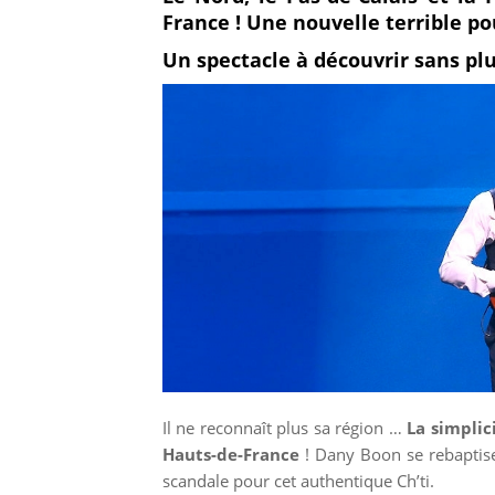
France ! Une nouvelle terrible po
sur
Un spectacle à découvrir sans plu
Faceboo
Il ne reconnaît plus sa région …
La simplic
Hauts-de-France
! Dany Boon se rebapti
scandale pour cet authentique Ch’ti.