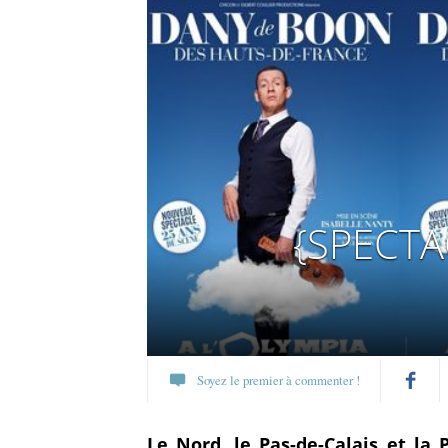
{SPECTA
Soyez le premier à commenter !
Partagez
Le Nord, le Pas-de-Calais et la