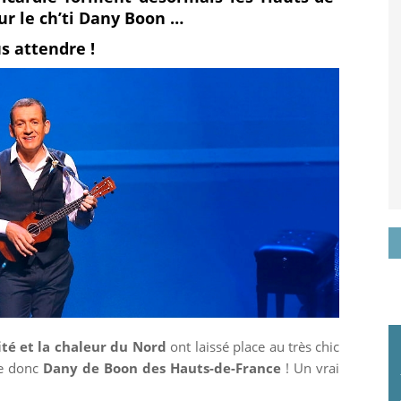
ur le ch’ti Dany Boon …
sur
it
s attendre !
k
Google+
ité et la chaleur du Nord
ont laissé place au très chic
se donc
Dany de Boon des Hauts-de-France
! Un vrai