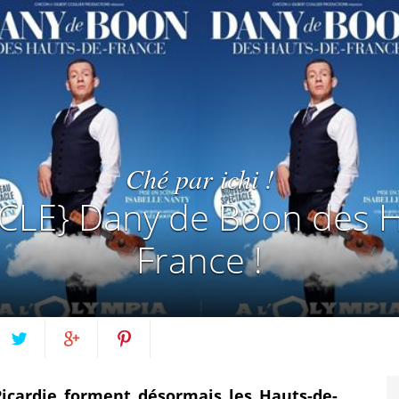
Ché par ichi !
CLE} Dany de Boon des H
France !
Twittez
Partagez
Pin
 Picardie forment désormais les Hauts-de-