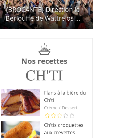
{BROCANTE} Direction la
Berlouffe de Wattrelos …
Nos recettes
CH'TI
Flans à la bière du
Ch’ti
/
Crème
Dessert
Ch’tis croquettes
aux crevettes