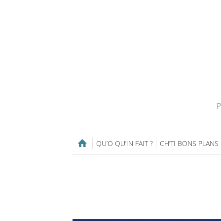
P
QU’O QU’IN FAIT ?
CH’TI BONS PLANS