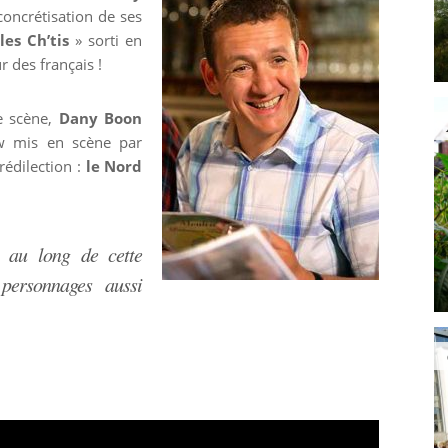
concrétisation de ses
es Ch’tis
» sorti en
r des français !
de scène,
Dany Boon
w mis en scène par
édilection :
le Nord
t au long de cette
personnages aussi