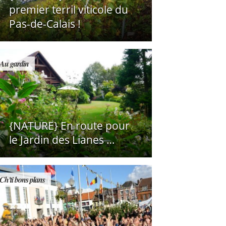
premier terril viticole du
Pas-de-Calais !
Au gardin
{NATURE} En route pour
le Jardin des Lianes …
Ch'ti bons plans