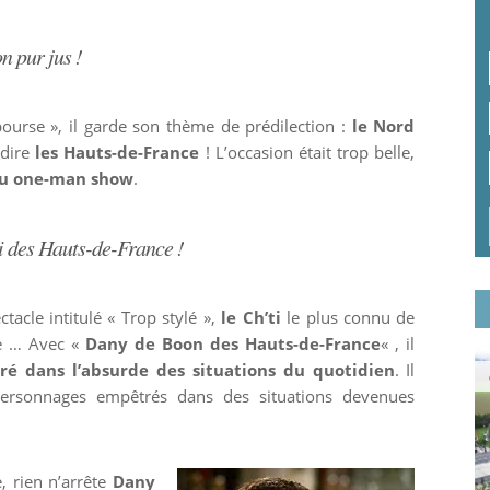
 pur jus !
ourse », il garde son thème de prédilection :
le Nord
 dire
les Hauts-de-France
! L’occasion était trop belle,
u one-man show
.
elui des Hauts-de-France !
acle intitulé « Trop stylé »,
le Ch’ti
le plus connu de
ne … Avec «
Dany de Boon des Hauts-de-France
« , il
ré dans l’absurde des situations du quotidien
. Il
personnages empêtrés dans des situations devenues
e, rien n’arrête
Dany