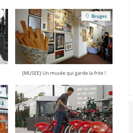
Bruges
{MUSEE} Un musée qui garde la frite !
r