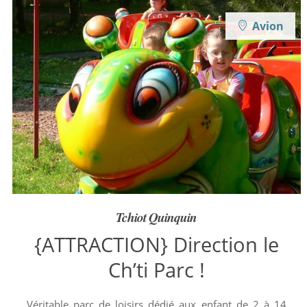
Avion
Tchiot Quinquin
{ATTRACTION} Direction le
Ch’ti Parc !
Véritable parc de loisirs dédié aux enfant de 2 à 14