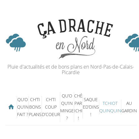
Pluie d'actualités et de bons plans en Nord-Pas-de-Calais-
Picardie
QU’O
CHÉ
QU’O
CH’TI
CH’TI
SAQUE
QU’IN
PAR
TCHIOT
AU
QU’IN
BONS
COUP
ED’DINS
MINGE
ICHI
QUINQUIN
GARDIN
FAIT ?
PLANS
D’COEUR
!
?
!