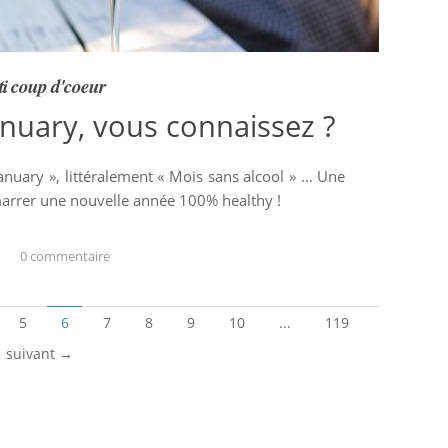
ti coup d'coeur
anuary, vous connaissez ?
anuary », littéralement « Mois sans alcool » … Une
arrer une nouvelle année 100% healthy !
0 commentaire
5
6
7
8
9
10
...
119
suivant →