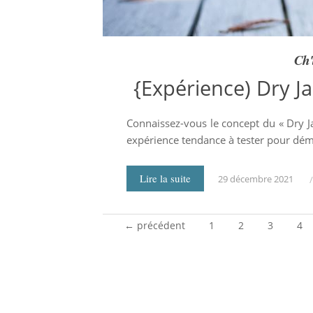
Ch'
{Expérience) Dry J
Connaissez-vous le concept du « Dry J
expérience tendance à tester pour dém
Lire la suite
29 décembre 2021
← précédent
1
2
3
4