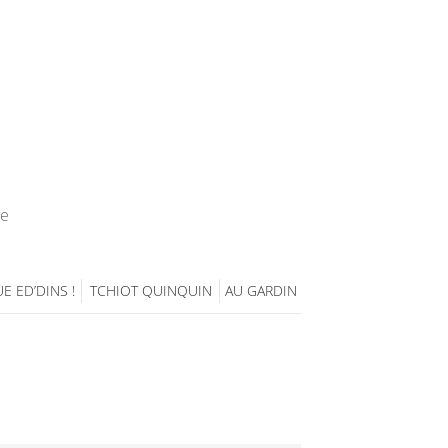
ie
E ED’DINS !
TCHIOT QUINQUIN
AU GARDIN