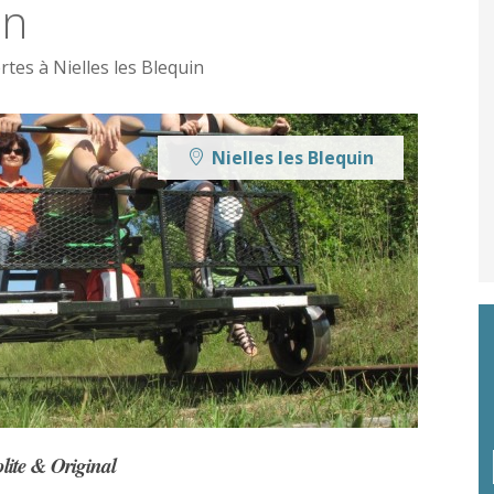
in
rtes à Nielles les Blequin
Nielles les Blequin
olite & Original