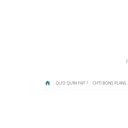
P
QU’O QU’IN FAIT ?
CH’TI BONS PLANS