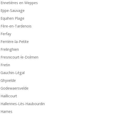
Ennetières en Weppes
Eppe-Sauvage
Equihen Plage
Fère-en-Tardenois
Ferfay
Ferrière-la-Petite
Frelinghien
Fresnicourt-le-Dolmen
Fretin
Gauchin-Légal
Ghyvelde
Godewaersvelde
Haillicourt
Hallennes-Lès-Haubourdin
Harnes