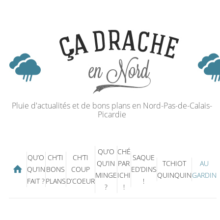
Pluie d'actualités et de bons plans en Nord-Pas-de-Calais-
Picardie
QU’O
CHÉ
QU’O
CH’TI
CH’TI
SAQUE
QU’IN
PAR
TCHIOT
AU
QU’IN
BONS
COUP
ED’DINS
MINGE
ICHI
QUINQUIN
GARDIN
FAIT ?
PLANS
D’COEUR
!
?
!