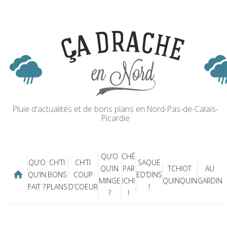
Pluie d'actualités et de bons plans en Nord-Pas-de-Calais-
Picardie
QU’O
CHÉ
QU’O
CH’TI
CH’TI
SAQUE
QU’IN
PAR
TCHIOT
AU
QU’IN
BONS
COUP
ED’DINS
MINGE
ICHI
QUINQUIN
GARDIN
FAIT ?
PLANS
D’COEUR
!
?
!