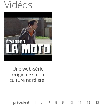
Vidéos
Une web-série
originale sur la
culture nordiste !
← précédent
1
...
7
8
9
10
11
12
13